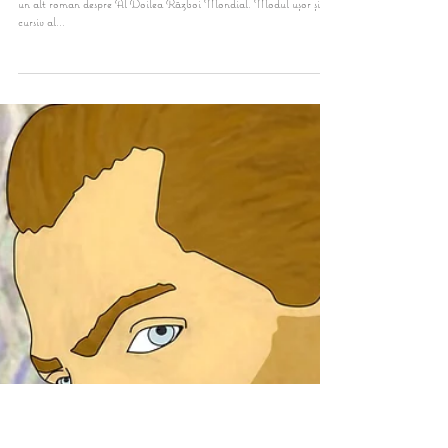
Cristina Mihai
1 feb. 2021
4 min de citit
Recenzie | "The journal of a German doctor during the WWII"
de Raluca Modreanu
"The journal of a German doctor during the WWII" nu este doar
un alt roman despre Al Doilea Război Mondial. Modul ușor și
cursiv al...