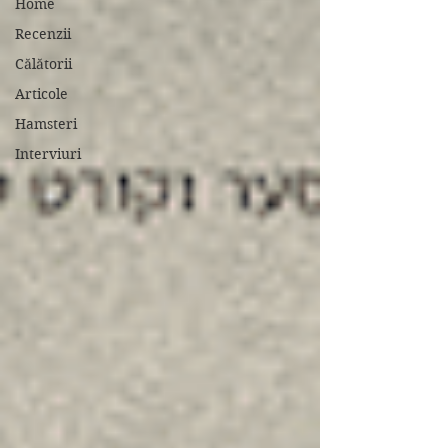
Home
Recenzii
Călătorii
Articole
Hamsteri
Interviuri