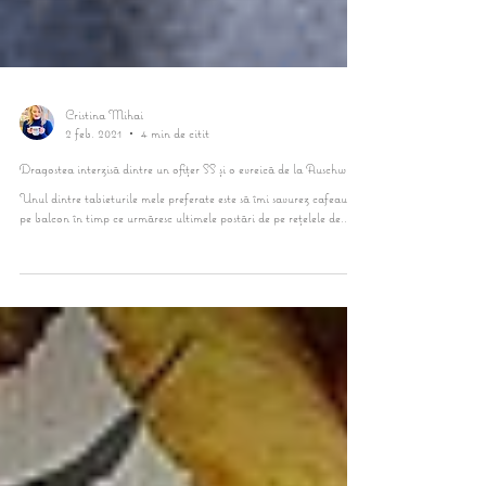
Cristina Mihai
2 feb. 2021
4 min de citit
Dragostea interzisă dintre un ofițer SS și o evreică de la Auschwitz.
Unul dintre tabieturile mele preferate este să îmi savurez cafeaua
pe balcon în timp ce urmăresc ultimele postări de pe rețelele de...