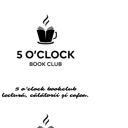
5 o'clock bookclub
5 o'clock bookclub
lectură, călătorii și cafea.
lectură, călătorii și cafea.