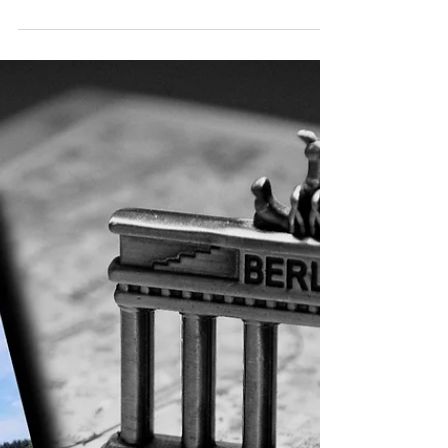
Recenzie | "Terapie pe salteaua de pilates" de Emilia Toma
Oricâtde multe lucruri au rămas neterminate, oricâte lipsuri sau
imperfecțiuni aș avea, le iubesc. Și mă iubesc pe mine. - Carlos...