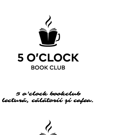
5 o'clock bookclub
5 o'clock bookclub
lectură, călătorii și cafea.
lectură, călătorii și cafea.