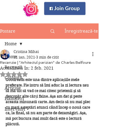
Înregistrează-te
Postare
Home
Cristina Mihai
Home
31 ian. 2021
3 min de citit
Recenzie | "Arhitectul parizian" de Charles Belfoure
Recenzii
Actualizată în:
2 feb. 2021
Evaluat(ă) cu NaN din 5 stele.
Călătorii
Goodreads este una dintre aplicațiile mele 
preferate. Fie intru să îmi aduc la zi lectura sau 
Articole
să mă uit să vad ce mai citesc prietenii și să 
descopăr alte cărți faine. Așa am dat și peste 
Hamsteri
aceasta minunată carte. Am decis să nu mai plec 
cu mari așteptări atunci când încep o nouă care 
Interviuri
ca, la final, să nu am parte de dezamăgiri. Așa, 
mă pot bucura mai mult dacă este o lectură 
plăcută.