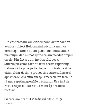
Din câte romane am citit eu până acum care au 
avut ca subiect Holocaustul, niciuna nu m-a 
dezamăgit. Unele mi-au plăcut mai mult, altele 
mai puțin, dar nu pot spune că am pierdut timpul 
cu ele. Din fiecare am învățat câte ceva. 
Suferințele celor care au trăit aceste experiențe 
trebuie să fie puse pe hârtie, iar noi trebuie să le 
citim, chiar dacă ne provoacă o stare sufletească 
apăsătoare. Așa cum am spus mereeu, nu trebuie 
să mai repetăm greșelile trecutului. Ura față de 
rasă, religie, culoare sau sex nu își are locul 
nicăieri. 
Fiecare are dreptul să trăiască așa cum își 
dorește.