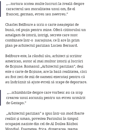
,,…tortura scotea multe lucruri la iveală despre 
caracterul sau moralitatea unui om, fie el 
francez, german, evreu sau neevreu.”
Charles Belfoure a scris o carte neașteptat de 
bună, cel puțin pentru mine. Oferă cititorului un 
amalgam de istorii, intrigi, secrete care sunt 
combinate într-o  narațiune, ce îl are în prim 
plan pe arhitectul parizian Lucien Bernard. 
Belfoure este, la rândul său, arhitect și scriitor 
american, autor al mai multor istorii și lucrări 
de ficțiune. Romanul „Arhitectul parizian”, deși 
este o carte de ficțiune, are la bază realitatea, căci 
au fost zeci de mii de oameni executați pentru că 
au îndrăznit să ajute evreii să scape de deportare.
 ,,…schimbările despre care vorbesc au ca scop 
crearea unui ascunziș pentru un evreu urmărit 
de Gestapo.”
 ,,Arhitectul parizian” a spus într-un mod foarte 
realist și uman, povestea Parisului în timpul 
ocupației naziste din cel de-Al Doilea Război 
Mondial. Foametea, frica, disperarea, teama 