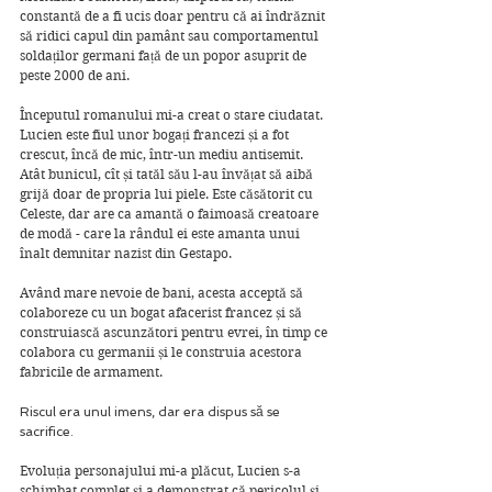
constantă de a fi ucis doar pentru că ai îndrăznit 
să ridici capul din pamânt sau comportamentul 
soldaților germani față de un popor asuprit de 
peste 2000 de ani.
Începutul romanului mi-a creat o stare ciudatat. 
Lucien este fiul unor bogați francezi și a fot 
crescut, încă de mic, într-un mediu antisemit. 
Atât bunicul, cît și tatăl său l-au învățat să aibă 
grijă doar de propria lui piele. Este căsătorit cu 
Celeste, dar are ca amantă o faimoasă creatoare 
de modă - care la rândul ei este amanta unui 
înalt demnitar nazist din Gestapo.
Având mare nevoie de bani, acesta acceptă să 
colaboreze cu un bogat afacerist francez și să 
construiască ascunzători pentru evrei, în timp ce 
colabora cu germanii și le construia acestora 
fabricile de armament. 
Riscul era unul imens, dar era dispus să se 
sacrifice.
Evoluția personajului mi-a plăcut, Lucien s-a 
schimbat complet și a demonstrat că pericolul și 