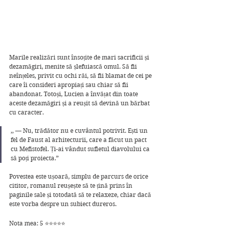
Marile realizări sunt însoțite de mari sacrificii și 
dezamăgiri, menite să șlefuiască omul. Să fii 
neînțeles, privit cu ochi răi, să fii blamat de cei pe 
care îi consideri apropiați sau chiar să fii 
abandonat. Totoși, Lucien a învățat din toate 
aceste dezamăgiri și a reușit să devină un bărbat 
cu caracter. 
,, — Nu, trădător nu e cuvântul potrivit. Ești un 
fel de Faust al arhitecturii, care a făcut un pact 
cu Mefistofel. Ți-ai vândut sufletul diavolului ca 
să poți proiecta.”
Povestea este ușoară, simplu de parcurs de orice 
cititor, romanul reușește să te țină prins în 
paginile sale și totodată să te relaxeze, chiar dacă 
este vorba despre un subiect dureros.
Nota mea: 5 ⭐⭐⭐⭐⭐