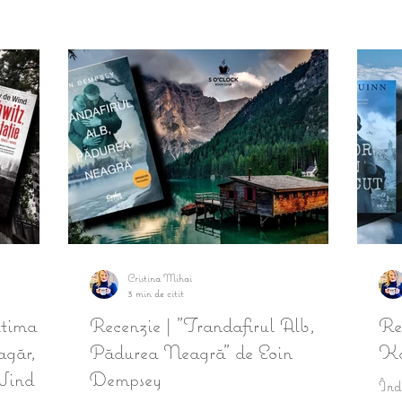
Cristina Mihai
3 min de citit
ltima
Recenzie | "Trandafirul Alb,
Re
agăr,
Pădurea Neagră" de Eoin
Ka
Wind
Dempsey
Înd