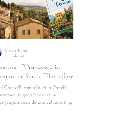
Cristina Mihai
3 min de citit
cenzie | "Primăvară în
scana" de Santa Montefiore
 Gracie Burton află că la Castello
tefosco, în zona Toscanei, se
nizează un curs de artă culinară timp de
ptămână, aceasta...