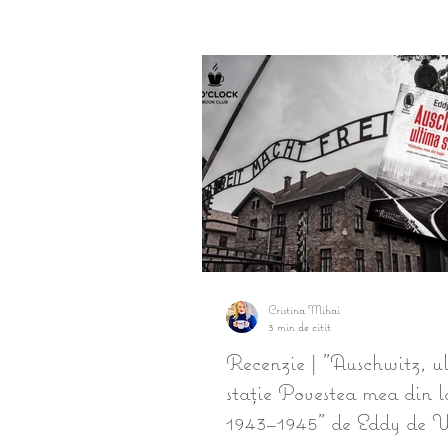
Cristina Mihai
3 min de citit
Recenzie | "Auschwitz, u
stație Povestea mea din l
1943–1945" de Eddy de 