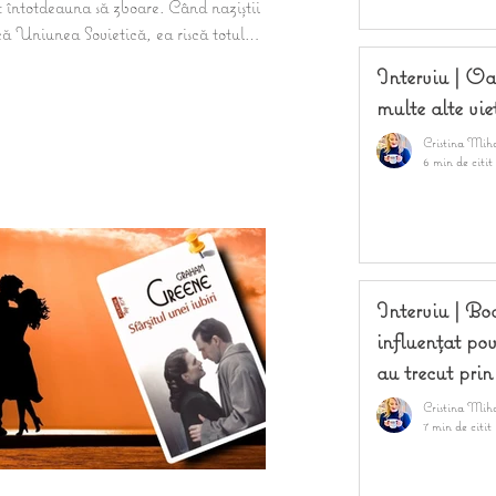
t întotdeauna să zboare. Când naziștii
ă Uniunea Sovietică, ea riscă totul
ru a se...
Interviu | Oa
multe alte vie
Cristina Mih
6 min de citit
Interviu | B
influențat pov
au trecut prin
Cristina Mih
7 min de citit