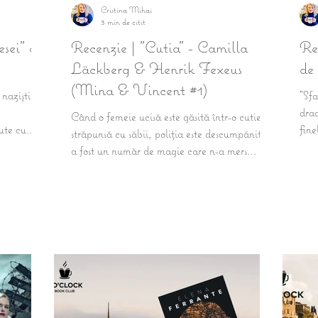
Cristina Mihai
3 min de citit
esei" de
Recenzie | "Cutia" - Camilla
Rec
Läckberg & Henrik Fexeus
de
(Mina & Vincent #1)
naziști,
"Sfa
drag
Când o femeie ucisă este găsită într-o cutie
sute cu
fin
străpunsă cu săbii, poliţia este descumpănită:
a fost un număr de magie care n-a mers
cum...