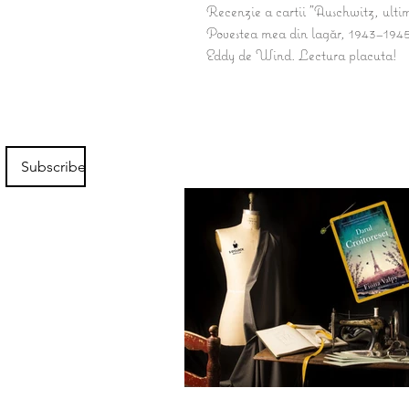
Recenzie a cartii "Auschwitz, ultim
Povestea mea din lagăr, 1943–1945"
Eddy de Wind. Lectura placuta!
Subscribe