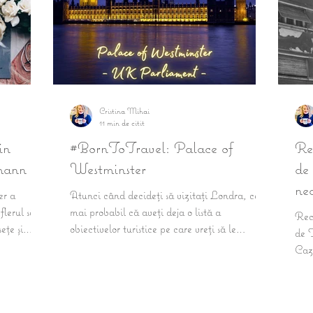
Cristina Mihai
11 min de citit
in
#BornToTravel: Palace of
Rec
mann
Westminster
de
ne
er a
Atunci când decideți să vizitați Londra, cel
Io
flerul său,
mai probabil că aveți deja o listă a
Rece
ețe și
obiectivelor turistice pe care vreți să le
de 
vizitați,...
Cazu
Ior