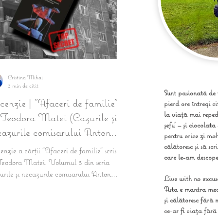
Cristina Mihai
3 min de citit
Sunt pasionată de
enzie | "Afaceri de familie"
pierd ore întregi c
la viață mai reped
 Teodora Matei (Cazurile și
șefu' – și ciocolat
cazurile comisarului Anton
pentru orice zi mo
rdan #3)
călătoresc și să sc
nzie a cărții "Afaceri de familie" scrisă
care le-am descope
Teodora Matei. Volumul 3 din seria
rile și necazurile comisarului Anton
Live with no excuse
dan.
Asta e mantra mea 
și călătoresc fără 
ce-ar fi viața făr