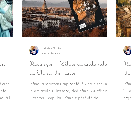
Cristina Mihai
3 min de citit
en
Recenzie | "Zilele abandonului"
Re
de Elena Ferrante
To
heiat.
Cândva scriitoare aspirantă, Olga a renunțat
Când
upta
la ambițiile ei literare, dedicându-se căsniciei
Mon
nouă luni
și creșterii copiilor. Când e părăsită de...
orga
o să