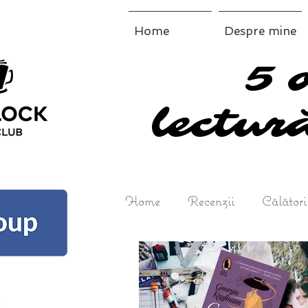
Home
Despre mine
5 
5 
lectură
lectură
Home
Recenzii
Călători