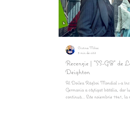
Cristina Mihai
3 min de citit
Recenzie | "SS-GB" de L
Deighton
Al Doilea Război Mondial s-a înc
Germania a câștigat bătălia, dar l
continuă... Este noiembrie 1941, la 
după ce...