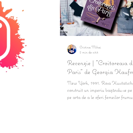
Cristina Mihai
2 min de citit
Recenzie | "Croitoreasa d
Paris" de Georgia Kauf
New York, 1991. Rosa Kusstatsch
construit un imperiu bazându-se pe 
pe arta de a le oferi femeilor frumus
încredere....