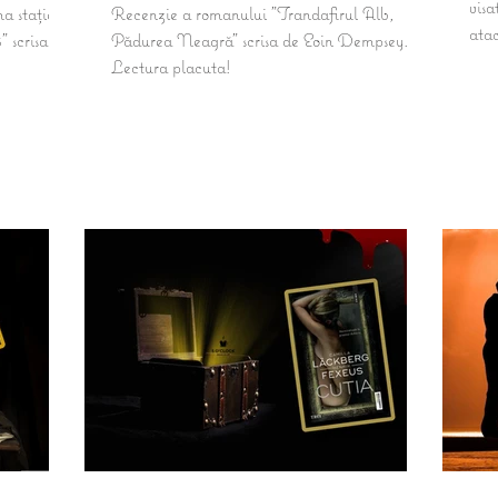
visa
a stație
Recenzie a romanului "Trandafirul Alb,
atac
 scrisa de
Pădurea Neagră" scrisa de Eoin Dempsey.
pent
Lectura placuta!