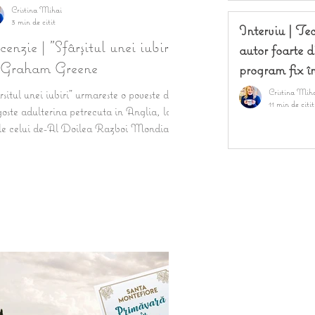
Cristina Mihai
3 min de citit
Interviu | T
enzie | "Sfârşitul unei iubiri"
autor foarte d
 Graham Greene
program fix în
Cristina Mih
rsitul unei iubiri" urmareste o poveste de
11 min de citit
oste adulterina petrecuta in Anglia, la
ele celui de-Al Doilea Razboi Mondial,...