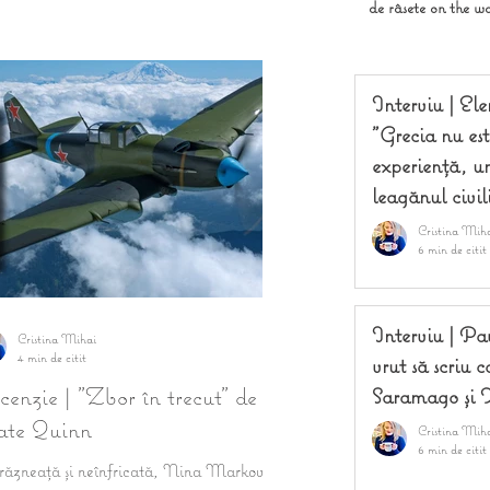
de râsete on the w
Interviu | El
"Grecia nu est
experiență, un
leagănul civili
Cristina Mih
6 min de citit
Interviu | Pa
Cristina Mihai
4 min de citit
vrut să scriu 
cenzie | "Zbor în trecut" de
Saramago și 
te Quinn
Cristina Mih
6 min de citit
răzneață și neînfricată, Nina Markova a