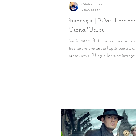
Cristina Mihai
2 min de citit
Recenzie | "Darul croitor
Fiona Valpy
Paris, 1940. Într-un oraș ocupat de 
trei tinere croitorese luptă pentru a
supraviețui. Viețile lor sunt întrețe
secrete...