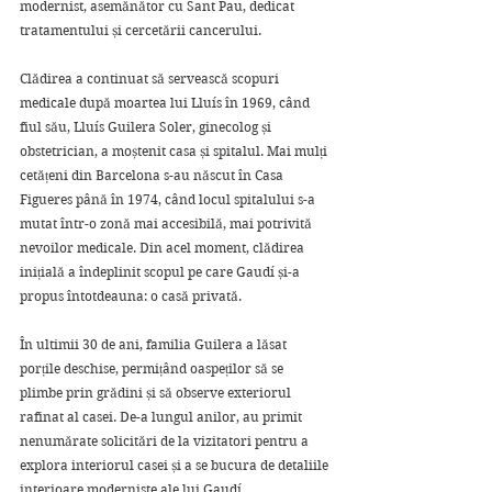
modernist, asemănător cu Sant Pau, dedicat 
tratamentului și cercetării cancerului. 
Clădirea a continuat să servească scopuri 
medicale după moartea lui Lluís în 1969, când 
fiul său, Lluís Guilera Soler, ginecolog și 
obstetrician, a moștenit casa și spitalul. Mai mulți 
cetățeni din Barcelona s-au născut în Casa 
Figueres până în 1974, când locul spitalului s-a 
mutat într-o zonă mai accesibilă, mai potrivită 
nevoilor medicale. Din acel moment, clădirea 
inițială a îndeplinit scopul pe care Gaudí și-a 
propus întotdeauna: o casă privată.
În ultimii 30 de ani, familia Guilera a lăsat 
porțile deschise, permițând oaspeților să se 
plimbe prin grădini și să observe exteriorul 
rafinat al casei. De-a lungul anilor, au primit 
nenumărate solicitări de la vizitatori pentru a 
explora interiorul casei și a se bucura de detaliile 
interioare moderniste ale lui Gaudí. 