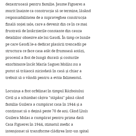
dezastruoasă pentru familie. Jaume Figueres a 
murit înainte ca construcția să se termine, lăsând 
responsabilitatea de a supraveghea construcția 
finală soției sale, care a devenit din ce în ce mai 
frustrată de întârzierile constante din cauza 
detaliilor obsesive ale lui Gaudí. În timp ce lunile 
pe care Gaudí le-a dedicat plasării trencadís pe 
structura ce face casa atât de frumoasă astăzi, 
procesul a fost de lungă durată și costurile 
exorbitante încât María Sagues Molíns nu a 
putut să trăiască niciodată în casă și chiar a 
trebuit să o vândă pentru a evita falimentul.
Locuința a fost orfelinat în timpul Războiului 
Civil și a schimbat câțiva "stăpâni" până când 
familia Guilera a cumpărat casa în 1944 și a 
continuat să o dețină peste 70 de ani. Când Lluís 
Guilera Molas a cumpărat pentru prima dată 
Casa Figueres în 1944, stimatul medic a 
intenționat să transforme clădirea într-un spital 