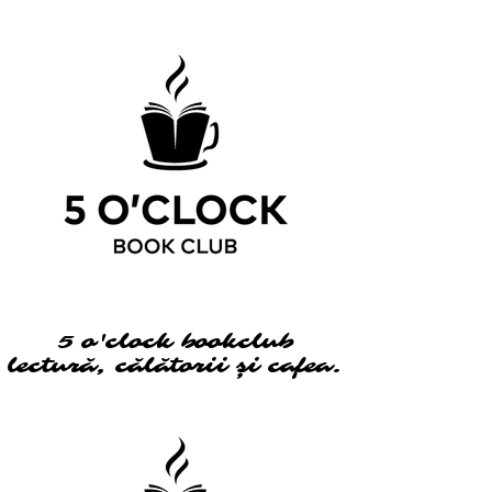
5 o'clock bookclub
5 o'clock bookclub
lectură, călătorii și cafea.
lectură, călătorii și cafea.