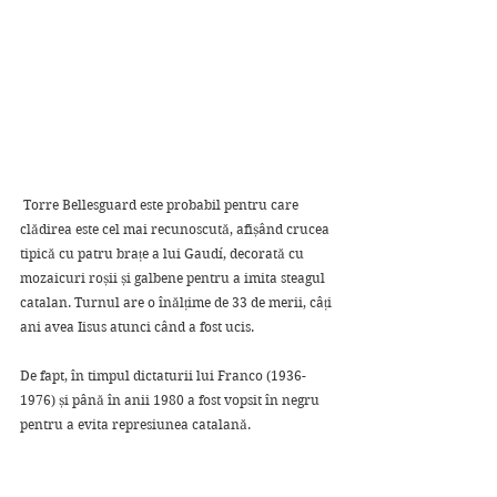
 Torre Bellesguard este probabil pentru care 
clădirea este cel mai recunoscută, afișând crucea 
tipică cu patru brațe a lui Gaudí, decorată cu 
mozaicuri roșii și galbene pentru a imita steagul 
catalan. Turnul are o înălțime de 33 de merii, câți 
ani avea Iisus atunci când a fost ucis.
De fapt, în timpul dictaturii lui Franco (1936-
1976) și până în anii 1980 a fost vopsit în negru 
pentru a evita represiunea catalană.