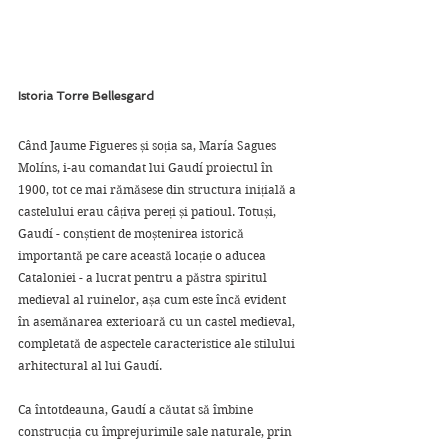
Istoria Torre Bellesgard
Când Jaume Figueres și soția sa, María Sagues 
Molíns, i-au comandat lui Gaudí proiectul în 
1900, tot ce mai rămăsese din structura inițială a 
castelului erau câțiva pereți și patioul. Totuși, 
Gaudí - conștient de moștenirea istorică 
importantă pe care această locație o aducea 
Cataloniei - a lucrat pentru a păstra spiritul 
medieval al ruinelor, așa cum este încă evident 
în asemănarea exterioară cu un castel medieval, 
completată de aspectele caracteristice ale stilului 
arhitectural al lui Gaudí. 
Ca întotdeauna, Gaudí a căutat să îmbine 
construcția cu împrejurimile sale naturale, prin 