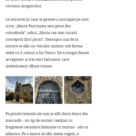
coroana Aragonului. 
La intrarea în casă se găsește o inscripție pe care 
scrie: „Maria Purrisima sens pecat fou 
concebuda”, adică „Maria cea mai curată, 
concepută fără păcat”. Deasupra ușii de la 
intrare se află un vitraliu uimitor sub forma 
stelei cu 8 colțuri a lui Venus. De-a lungul fațatei 
se regăsesc și trei mici balcoane, care 
simbolizează sfânta treime.
Pe părțile laterale ale ușii se află două bănci din 
trencadís - un tip de mozaic realizat cu 
fragmente ceramice îmbinate cu mortar - alb cu 
albastru. Pe o banca se afla stema regală, a 