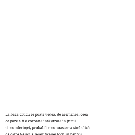
La baza crucii se poate vedea, de asemenea, ceea 
ce pare a fi o coroană înfășurată în jurul 
circumferinței, probabil recunoașterea simbolică 
de către Gaudi a semnificației locului pentru 