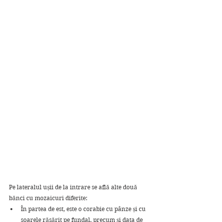
Pe lateralul ușii de la intrare se află alte două 
bănci cu mozaicuri diferite: 
În partea de est, este o corabie cu pânze și cu 
soarele răsărit pe fundal, precum și data de 