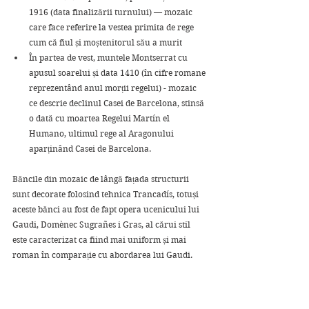
1916 (data finalizării turnului) — mozaic 
care face referire la vestea primita de rege 
cum că fiul și moștenitorul său a murit 
În partea de vest, muntele Montserrat cu 
apusul soarelui și data 1410 (în cifre romane 
reprezentând anul morții regelui) - mozaic 
ce descrie declinul Casei de Barcelona, ​​stinsă 
o dată cu moartea Regelui Martín el 
Humano, ultimul rege al Aragonului 
aparținând Casei de Barcelona. 
Băncile din mozaic de lângă fațada structurii 
sunt decorate folosind tehnica Trancadís, totuși 
aceste bănci au fost de fapt opera ucenicului lui 
Gaudi, Domènec Sugrañes i Gras, al cărui stil 
este caracterizat ca fiind mai uniform și mai 
roman în comparație cu abordarea lui Gaudi. 