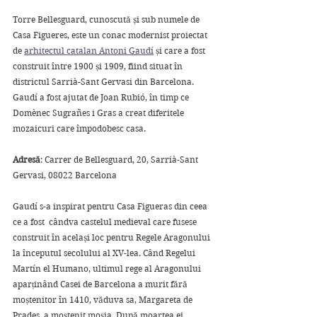
Torre Bellesguard, cunoscută și sub numele de 
Casa Figueres, este un conac modernist proiectat 
de 
arhitectul catalan Antoni Gaudí
 și care a fost 
construit între 1900 și 1909, fiind situat în 
districtul Sarrià-Sant Gervasi din Barcelona. 
Gaudí a fost ajutat de Joan Rubió, în timp ce 
Domènec Sugrañes i Gras a creat diferitele 
mozaicuri care împodobesc casa.
Adresă
: Carrer de Bellesguard, 20, Sarrià-Sant 
Gervasi, 08022 Barcelona
Gaudí s-a inspirat pentru Casa Figueras din ceea 
ce a fost  cândva castelul medieval care fusese 
construit în același loc pentru Regele Aragonului 
la începutul secolului al XV-lea. Când Regelui 
Martín el Humano, ultimul rege al Aragonului 
aparținând Casei de Barcelona a murit fără 
moștenitor în 1410, văduva sa, Margareta de 
Prades, a moștenit moșia. După moartea ei, 