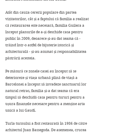
Atât din cauza cererii populare din partea 
vizitatorilor, cât și a faptului că familia a realizat 
că restaurarea este necesară, familia Guilera a 
început planurile de a-și deschide casa pentru 
public în 2009, deoarece și-au dat seama că - 
trăind într-o astfel de bijuterie istorică și 
arhitecturală - și-au asumat și responsabilitatea 
păstrării acesteia. 
Pe măsură ce zonele casei au început să se 
deterioreze și viața urbană plină de viață a 
Barcelonei a început să invadeze sanctuarul lor 
natural retras, familia și-a dat seama că era 
timpul să deschidă casa pentru tururi pentru a 
ușura finanțele necesare pentru a menține arta 
unică a lui Gaudí. 
Turla turnului a fost restaurată în 1986 de către 
arhitectul Juan Bassegoda. De asemenea, crucea 