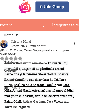
Înregistrează-te
Postare
Home
Cristina Mihai
Home
3 nov. 2024
7 min de citit
#BornToTravel: Torre Bellesguard - secret gem of
Recenzii
Barcelona
Evaluat(ă) cu NaN din 5 stele.
Călătorii
Atunci când auzim numele de 
Antoni Gaudí, 
inevitabil ajungem să ne gândim la orașul 
Articole
Barcelona și la minunatele ei clădiri. Doar că 
Hamsteri
Antoni Gaudí nu este doar 
Casa Batlló
, 
Parc 
Güell
, 
Basílica de la Sagrada Família
 sau 
Casa 
Interviuri
Milà
. 
Antoni Gaudí este și arhitectul unor clădiri 
mai puțin cunoscute, dar la fel de extraordinare:
Palau Güell
, 
Artigas Gardens, 
Casa Vicens
 sau 
Torre Bellesguard.