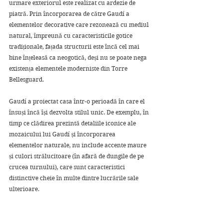
urmare exteriorul este realizat cu ardezie de 
piatră. Prin încorporarea de către Gaudí a 
elementelor decorative care rezonează cu mediul 
natural, împreună cu caracteristicile gotice 
tradiționale, fațada structurii este încă cel mai 
bine înțeleasă ca neogotică, deși nu se poate nega 
existența elementele moderniste din Torre 
Bellesguard. 
Gaudí a proiectat casa într-o perioadă în care el 
însuși încă își dezvolta stilul unic. De exemplu, în 
timp ce clădirea prezintă detaliile iconice ale 
mozaicului lui Gaudí și încorporarea 
elementelor naturale, nu include accente maure 
și culori strălucitoare (în afară de dungile de pe 
crucea turnului), care sunt caracteristici 
distinctive cheie în multe dintre lucrările sale 
ulterioare.