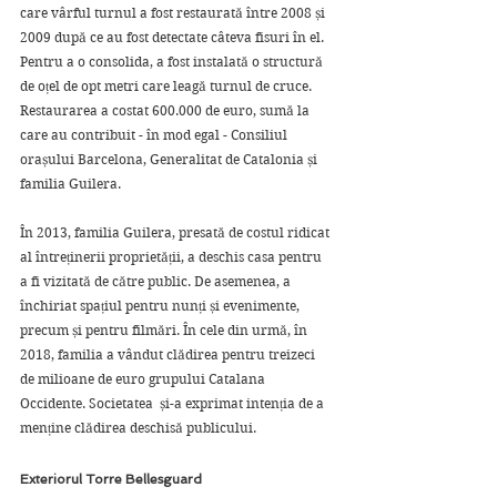
care vârful turnul a fost restaurată între 2008 și 
2009 după ce au fost detectate câteva fisuri în el. 
Pentru a o consolida, a fost instalată o structură 
de oțel de opt metri care leagă turnul de cruce. 
Restaurarea a costat 600.000 de euro, sumă la 
care au contribuit - în mod egal - Consiliul 
orașului Barcelona, ​​Generalitat de Catalonia și 
familia Guilera.
În 2013, familia Guilera, presată de costul ridicat 
al întreținerii proprietății, a deschis casa pentru 
a fi vizitată de către public. De asemenea, a 
închiriat spațiul pentru nunți și evenimente, 
precum și pentru filmări. În cele din urmă, în 
2018, familia a vândut clădirea pentru treizeci 
de milioane de euro grupului Catalana 
Occidente. Societatea  și-a exprimat intenția de a 
menține clădirea deschisă publicului.
Exteriorul Torre Bellesguard