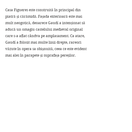
Casa Figueres este construită în principal din 
piatră și cărămidă. Fațada exterioară este mai 
mult neogotică, deoarece Gaudí a intenționat să 
aducă un omagiu castelului medieval original 
care s-a aflat cândva pe amplasament. Ca atare, 
Gaudí a folosit mai multe linii drepte, rareori 
văzute în opera sa obișnuită, ceea ce este evident 
mai ales în parapete și suprafața pereților. 