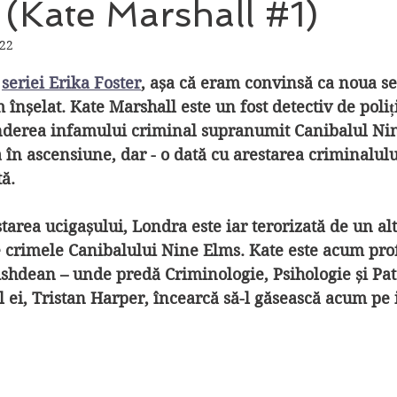
(Kate Marshall #1)
022
din 5 stele.
 
seriei Erika Foster
, așa că eram convinsă ca noua seri
înșelat. Kate Marshall este un fost detectiv de poliți
inderea infamului criminal supranumit Canibalul Nin
 în ascensiune, dar - o dată cu arestarea criminalului 
tă.
tarea ucigașului, Londra este iar terorizată de un alt
e crimele Canibalului Nine Elms. Kate este acum prof
shdean – unde predă Criminologie, Psihologie și Pato
ul ei, Tristan Harper, încearcă să-l găsească acum pe 