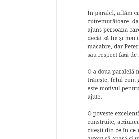
În paralel, aflăm ca
cutremurătoare, dar
ajuns persoana care
decât să fie și mai
macabre, dar Peter 
sau respect față de
O a doua paralelă n
trăiește, felul cum g
este motivul pentru 
ajute.
O poveste excelentă
construite, acțiunea
citești din ce în ce
aștept să apară și 