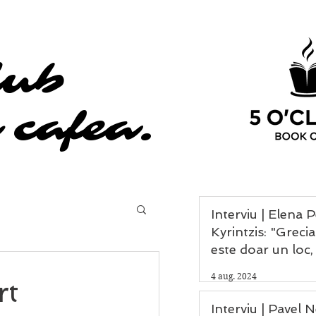
lub
lub
 cafea.
 cafea.
Interviu | Elena 
Kyrintzis: "Grecia nu
este doar un loc,
experiență, un da
4 aug. 2024
rt
omenirii și leagă
civilizației."
Interviu | Pavel 