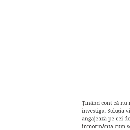
Ținând cont că nu ma
investiga. Soluția v
angajează pe cei do
înmormânta cum se