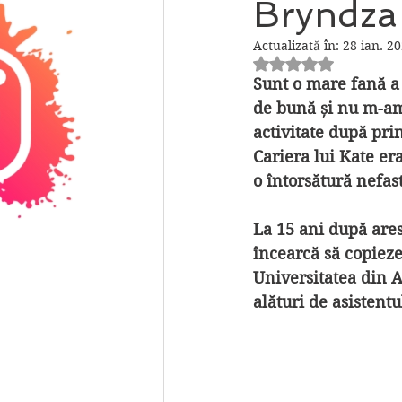
Bryndza 
Actualizată în:
28 ian. 2
Evaluat(ă) cu NaN 
Sunt o mare fană a
de bună și nu m-am 
activitate după pr
Cariera lui Kate era
o întorsătură nefas
La 15 ani după ares
încearcă să copiez
Universitatea din A
alături de asistent