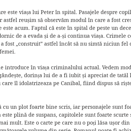
re este viața lui Peter în spital. Pasajele despre copil
 astfel reușim să observăm modul în care a fost cresc
 este acum. Faptul că este în spital de peste un dece
 dornic de a evada și de a-și continua viața. Crimele 
a fost „construit” astfel încât să nu simtă niciun fel
 femei.
e introduce în viața criminalului actual. Vedem mod
ândește, dorința lui de a fi iubit și apreciat de tatăl l
care îl idolatrizeaza pe Canibal, fiind dispus să riște 
 cu un plot foarte bine scris, iar personajele sunt fo
 este plină de suspans, capitolele sunt foarte scurte ș
 mai mult. Este o carte pe care nu o poți lăsa ușor di
următoarele volume din serie. Romanul poate fi achiz