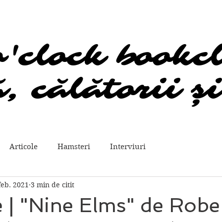
o'clock bookc
o'clock bookc
, călătorii și
, călătorii și
Articole
Hamsteri
Interviuri
feb. 2021
3 min de citit
 | "Nine Elms" de Robe