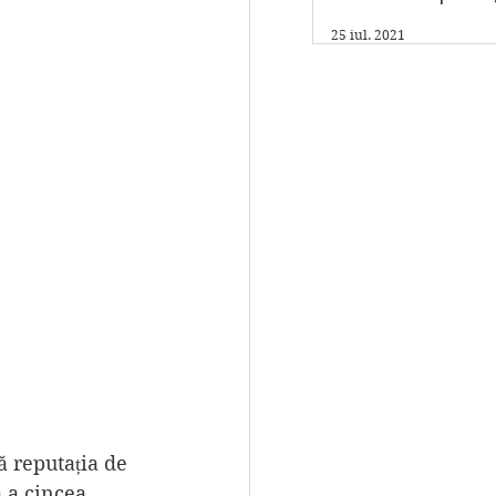
am un program fi
25 iul. 2021
care scriu."
ă reputația de 
 a cincea 