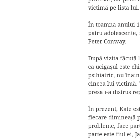
victimă pe lista lui
În toamna anului 19
patru adolescente, 
Peter Conway.
După vizita făcută l
ca ucigașul este chi
psihiatric, nu înain
cincea lui victimă.
presa i-a distrus re
În prezent, Kate est
fiecare dimineață p
probleme, face part
parte este fiul ei, J