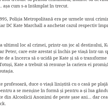
... așa cum s-a întâmplat în trecut.
95, Poliția Metropolitană era pe urmele unui crimin
iar DC Kate Marchall a anchetat cazul respectiv împ
a ultimul loc al crimei, printr-un joc al destinului, Ka
ar Peter, care este arestat și închis pe viață într-un sp
te de a încerca să o ucidă pe Kate și să o transforme 
 Totuși, Kate a trebuit să renunțe la cariera ei promi
putația.
e profesoară, duce o viață liniștită cu o casă pe plajă
entru a se menține în formă și pentru a-și lua gându
e din Alcoolicii Anonimi de peste șase ani... dar ce
ack.