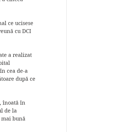
al ce ucisese 
reună cu DCI 
te a realizat 
ital 
în cea de-a 
țătoare după ce 
, înoată în 
l de la 
a mai bună 