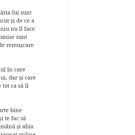
ăria lui sunt 
ut și de ce a 
niu nu îl face 
comise sunt 
 de remușcare 
ul în care 
ui, dar și care 
tot ca să îl 
arte bine 
i te fac să 
n mână și abia 
iționat online 