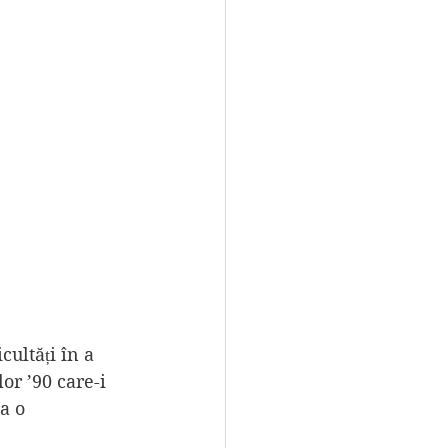
cultăți în a 
or ’90 care-i 
a o 