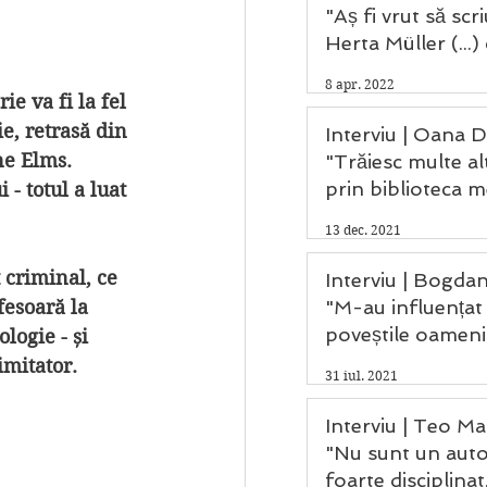
"Aș fi vrut să scr
Herta Müller (...)
Saramago și Kafk
8 apr. 2022
e va fi la fel 
e, retrasă din 
Interviu | Oana D
e Elms. 
"Trăiesc multe alt
prin biblioteca m
- totul a luat 
13 dec. 2021
 criminal, ce 
Interviu | Bogdan
esoară la 
"M-au influențat
poveștile oameni
logie - și 
care au trecut pri
imitator.
31 iul. 2021
mea."
Interviu | Teo Mat
"Nu sunt un aut
foarte disciplinat