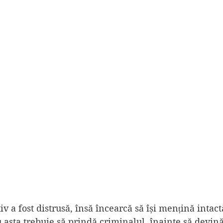
iv a fost distrusă, însă încearcă să își mențină intact
u asta trebuie să prindă criminalul, înainte să devină