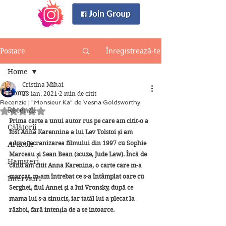
Înregistrează-te
Postare
Home
Cristina Mihai
Home
23 ian. 2021
2 min de citit
Recenzie | "Monsieur Ka" de Vesna Goldsworthy
Recenzii
Evaluat(ă) cu NaN din 5 stele.
Prima carte a unui autor rus pe care am citit-o a 
Călătorii
fost Anna Karennina a lui Lev Tolstoi și am 
adorat ecranizarea filmului din 1997 cu Sophie 
Articole
Marceau și Sean Bean (scuze, Jude Law). Încă de 
Hamsteri
când am citit Anna Karenina, o carte care m-a 
marcat, m-am întrebat ce s-a întâmplat oare cu 
Interviuri
Serghei, fiul Annei și a lui Vronsky, după ce 
mama lui s-a sinucis, iar tatăl lui a plecat la 
război, fară intenția de a se intoarce.