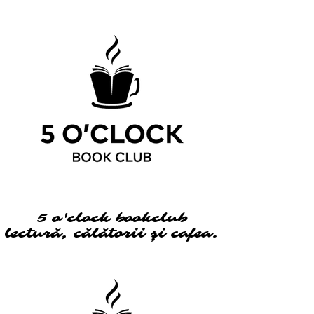
5 o'clock bookclub
5 o'clock bookclub
lectură, călătorii și cafea.
lectură, călătorii și cafea.