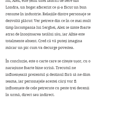
lui, Alex, este șeful unei fabrici de bere din 
Londra, un bogat afacerist ce și-a făcut un bun 
renume în industrie. Relațiile dintre personaje se 
dezvoltă plăcut: Ver petrece din ce în ce mai mult 
timp încompania lui Serghei, Alex se simte foarte 
atras de însoțitoarea tatălui său, iar Albie este 
totalmente absent. Cred că vă puteți imagina 
măcar un pic cum va decurge povestea.
În concluzie, este o carte care se citește ușor, cu o 
narațiune foarte bine scrisă. Trecutul ne 
influențează prezentul și destinul fără să ne dăm 
seama, iar personajele acestei cărți vor fi 
influențate de cele petrecute cu peste trei decenii 
în urmă, direct sau indirect.