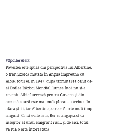
#SpoilerAlert
Povestea este spusă din perspectiva lui Albertine, 
o franțuzoică mutată în Anglia împreună cu 
Albie, soțul ei. În 1947, după terminarea celui de-
al Doilea Război Mondial, lumea încă nu și-a 
revenit. Albie lucrează pentru Guvern și din 
această cauză este mai mult plecat cu treburi în 
afara țării, iar Albertine petrece foarte mult timp 
singură. Ca să evite asta, Ber se angajează ca 
însoțitor al unui emigrant rus… și de aici, totul 
va lua o altă întorsătură. 