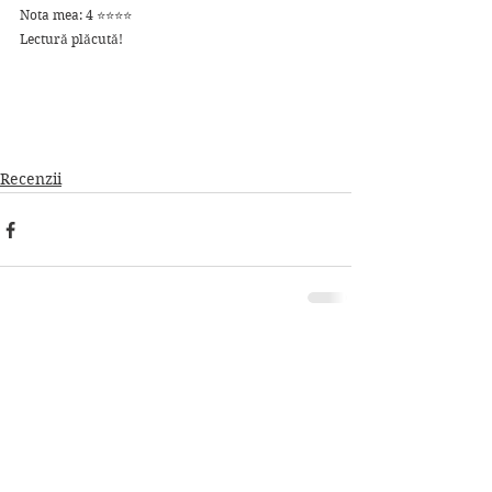
Nota mea: 4 ⭐⭐⭐⭐
Lectură plăcută!
Recenzii
Afișează-le pe toate
Postări conexe