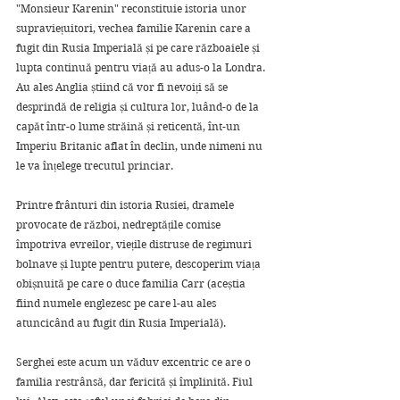
"Monsieur Karenin" reconstituie istoria unor 
supraviețuitori, vechea familie Karenin care a 
fugit din Rusia Imperială și pe care războaiele și 
lupta continuă pentru viață au adus-o la Londra. 
Au ales Anglia știind că vor fi nevoiți să se 
desprindă de religia și cultura lor, luând-o de la 
capăt într-o lume străină și reticentă, înt-un 
Imperiu Britanic aflat în declin, unde nimeni nu 
le va înțelege trecutul princiar. 
Printre frânturi din istoria Rusiei, dramele 
provocate de război, nedreptățile comise 
împotriva evreilor, viețile distruse de regimuri 
bolnave și lupte pentru putere, descoperim viața 
obișnuită pe care o duce familia Carr (aceștia 
fiind numele englezesc pe care l-au ales 
atuncicând au fugit din Rusia Imperială). 
Serghei este acum un văduv excentric ce are o 
familia restrânsă, dar fericită și împlinită. Fiul 