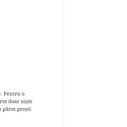
. Pentru o 
ărut doar niște 
 părut proști 