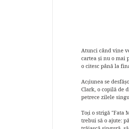
Atunci când vine vo
cartea și nu o mai 
o citesc până la fi
Acțiunea se desfăș
Clark, o copilă de d
petrece zilele sing
Toți o strigă "Fata 
trebui să o ajute: pă
trăiască singură, să