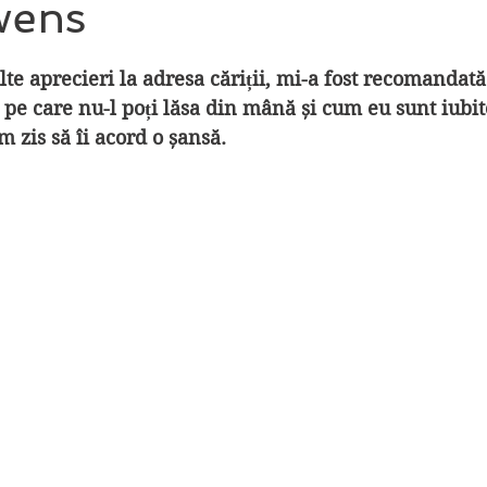
wens
din 5 stele.
te aprecieri la adresa căriții, mi-a fost recomandată
l pe care nu-l poți lăsa din mână și cum eu sunt iubit
m zis să îi acord o șansă.