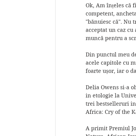
Ok, Am înțeles că fi
competent, ancheta 
"bănuiesc că". Nu t
acceptat un caz cu
muncă pentru a scri
Din punctul meu de 
acele capitole cu mu
foarte ușor, iar o d
Delia Owens si-a ob
in etologie la Unive
trei bestselleruri i
Africa: Cry of the 
A primit Premiul Jo