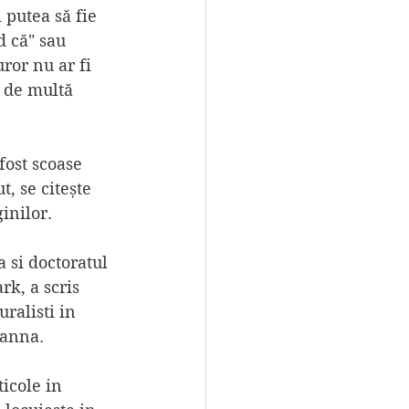
 putea să fie 
d că" sau 
ror nu ar fi 
 de multă 
fost scoase 
, se citește 
inilor.
 si doctoratul 
rk, a scris 
ralisti in 
vanna. 
icole in 