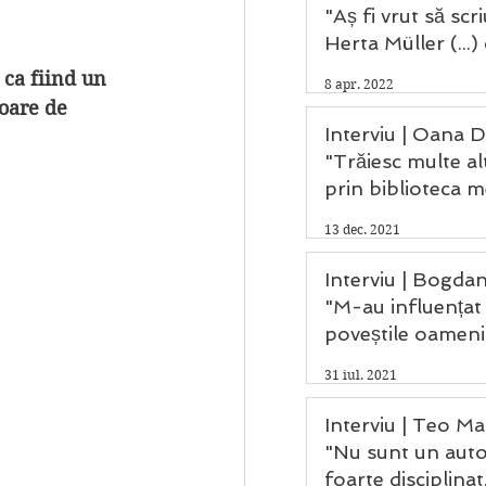
"Aș fi vrut să scr
Herta Müller (...)
Saramago și Kafk
 ca fiind un 
8 apr. 2022
oare de 
Interviu | Oana D
"Trăiesc multe alt
prin biblioteca m
13 dec. 2021
Interviu | Bogdan
"M-au influențat
poveștile oameni
care au trecut pri
31 iul. 2021
mea."
Interviu | Teo Mat
"Nu sunt un aut
foarte disciplinat