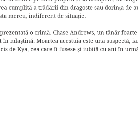
rea cumplită a trădării din dragoste sau dorința de a
asta mereu, indiferent de situație.
e prezentată o crimă. Chase Andrews, un tânăr foarte
t în mlaștină. Moartea acestuia este una suspectă, iar
cis de Kya, cea care îi fusese și iubită cu ani în urm