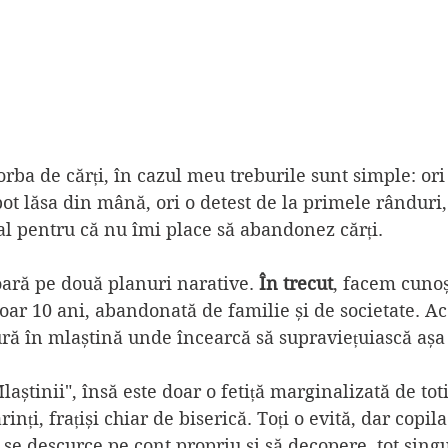
rba de cărți, în cazul meu treburile sunt simple: ori
pot lăsa din mână, ori o detest de la primele rânduri,
nal pentru că nu îmi place să abandonez cărți.
oară pe două planuri narative.
 În trecut
, facem cunoș
oar 10 ani, abandonată de familie și de societate. Ace
ură în mlaștină unde încearcă să supraviețuiască aș
Mlaștinii", însă este doar o fetiță marginalizată de toti
rinți, frațiși chiar de biserică. Toți o evită, dar copila
 se descurce pe cont propriu și să decopere, tot singur