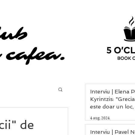
lub
lub
 cafea.
 cafea.
Interviu | Elena 
Kyrintzis: "Grecia nu
este doar un loc,
experiență, un da
4 aug. 2024
ii" de
omenirii și leagă
civilizației."
Interviu | Pavel 