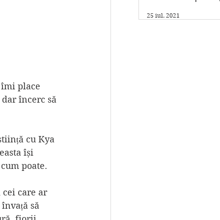
am un program fi
25 iul. 2021
care scriu."
 îmi place 
 dar încerc să 
tiință cu Kya 
asta își 
a cum poate.
 cei care ar 
 învață să 
ă, fiorii 