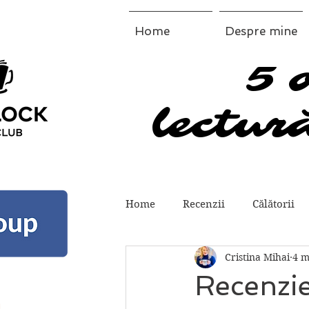
Home
Despre mine
5 
5 
lectură
lectură
Home
Recenzii
Călătorii
Cristina Mihai
4 m
Recenzie