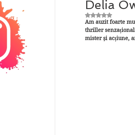
Delia O
Evaluat(ă) cu NaN 
Am auzit foarte mul
thriller senzaționa
mister și acțiune, a