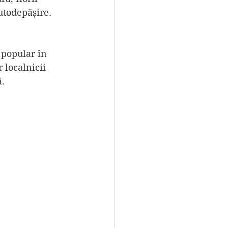
utodepășire. 
 popular în 
 localnicii 
ă.