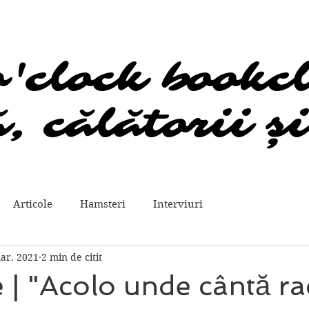
o'clock bookc
o'clock bookc
, călătorii și
, călătorii și
Articole
Hamsteri
Interviuri
ar. 2021
2 min de citit
 | "Acolo unde cântă rac