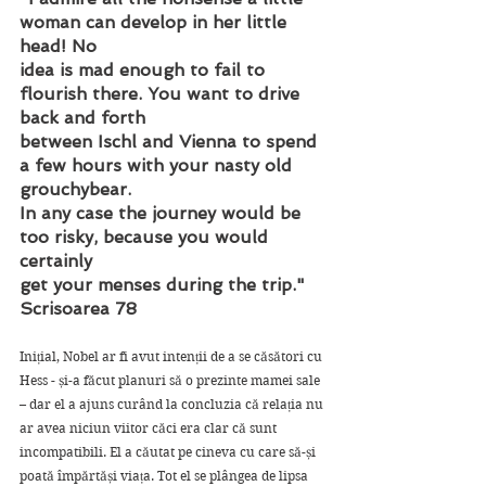
woman can develop in her little 
head! No
idea is mad enough to fail to 
flourish there. You want to drive 
back and forth
between Ischl and Vienna to spend 
a few hours with your nasty old 
grouchybear.
In any case the journey would be 
too risky, because you would 
certainly
get your menses during the trip."
Scrisoarea 78
Inițial, Nobel ar fi avut intenții de a se căsători cu 
Hess - și-a făcut planuri să o prezinte mamei sale 
– dar el a ajuns curând la concluzia că relația nu 
ar avea niciun viitor căci era clar că sunt 
incompatibili. El a căutat pe cineva cu care să-și 
poată împărtăși viața. Tot el se plângea de lipsa 