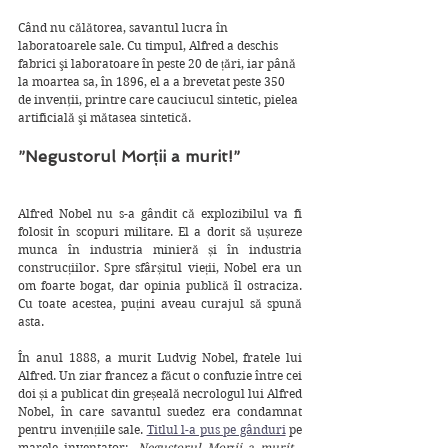
Când nu călătorea, savantul lucra în 
laboratoarele sale. Cu timpul, Alfred a deschis 
fabrici şi laboratoare în peste 20 de țări, iar până 
la moartea sa, în 1896, el a a brevetat peste 350 
de invenţii, printre care cauciucul sintetic, pielea 
artificială şi mătasea sintetică.
”Negustorul Morții a murit!”
Alfred Nobel nu s-a gândit că explozibilul va fi 
folosit în scopuri militare. El a dorit să ușureze 
munca în industria minieră și în industria 
construcțiilor. Spre sfârșitul vieții, Nobel era un 
om foarte bogat, dar opinia publică îl ostraciza. 
Cu toate acestea, puțini aveau curajul să spună 
asta.
În anul 1888, a murit Ludvig Nobel, fratele lui 
Alfred. Un ziar francez a făcut o confuzie între cei 
doi și a publicat din greșeală necrologul lui Alfred 
Nobel, în care savantul suedez era condamnat 
pentru invențiile sale. 
Titlul l-a pus pe gânduri
 pe 
marele inventator: 
„Negustorul Morții a murit - 