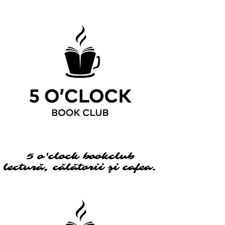
5 o'clock bookclub
5 o'clock bookclub
lectură, călătorii și cafea.
lectură, călătorii și cafea.