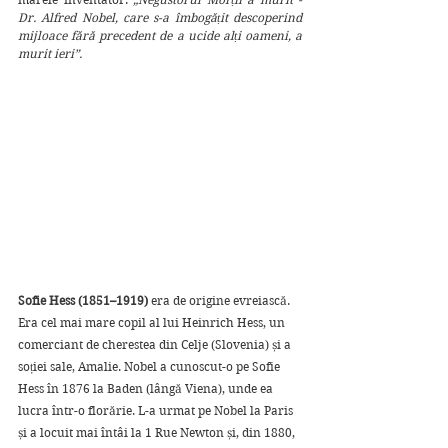
Dr. Alfred Nobel, care s-a îmbogățit descoperind 
mijloace fără precedent de a ucide alți oameni, a 
murit ieri”.
Sofie Hess (1851–1919)
 era de origine evreiască. 
Era cel mai mare copil al lui Heinrich Hess, un 
comerciant de cherestea din Celje (Slovenia) și a 
soției sale, Amalie. Nobel a cunoscut-o pe Sofie 
Hess în 1876 la Baden (lângă Viena), unde ea 
lucra într-o florărie. L-a urmat pe Nobel la Paris 
și a locuit mai întâi la 1 Rue Newton și, din 1880, 