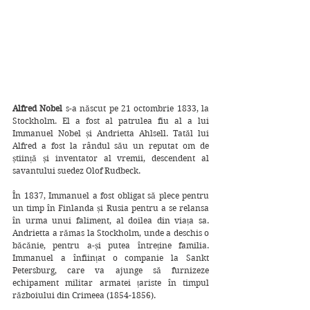
Alfred Nobel 
s-a născut pe 21 octombrie 1833, la 
Stockholm. El a fost al patrulea fiu al a lui 
Immanuel Nobel și Andrietta Ahlsell. Tatăl lui 
Alfred a fost la rândul său un reputat om de 
știință și inventator al vremii, descendent al 
savantului suedez Olof Rudbeck.
În 1837, Immanuel a fost obligat să plece pentru 
un timp în Finlanda și Rusia pentru a se relansa 
în urma unui faliment, al doilea din viața sa. 
Andrietta a rămas la Stockholm, unde a deschis o 
băcănie, pentru a-și putea întreține familia. 
Immanuel a înființat o companie la Sankt 
Petersburg, care va ajunge să furnizeze 
echipament militar armatei țariste în timpul 
războiului din Crimeea (1854-1856).