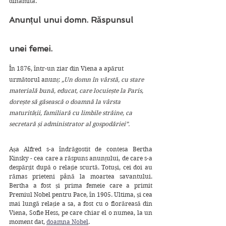
dinamita.
Anunțul unui domn. Răspunsul 
unei femei.
În 1876, într-un ziar din Viena a apărut 
următorul anunț: 
„Un domn în vârstă, cu stare 
materială bună, educat, care locuiește la Paris, 
dorește să găsească o doamnă la vârsta 
maturității, familiară cu limbile străine, ca 
secretară și administrator al gospodăriei”.
Așa Alfred s-a îndrăgostit de contesa Bertha 
Kinsky - cea care a răspuns anunțului, de care s-a 
despărțit după o relație scurtă. Totuși, cei doi au 
rămas prieteni până la moartea savantului. 
Bertha a fost și prima femeie care a primit 
Premiul Nobel pentru Pace, în 1905. Ultima, și cea 
mai lungă relație a sa, a fost cu o florăreasă din 
Viena, Sofie Hess, pe care chiar el o numea, la un 
moment dat, 
doamna Nobel
.