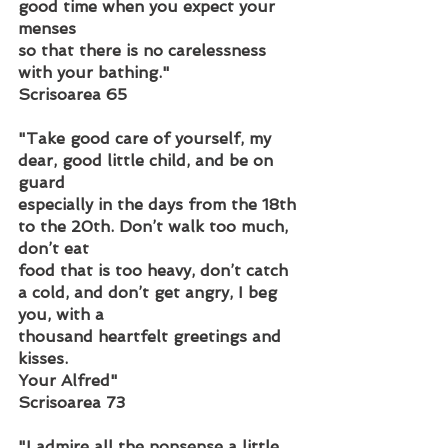
good time when you expect your 
menses
so that there is no carelessness 
with your bathing."
Scrisoarea 65
"Take good care of yourself, my 
dear, good little child, and be on 
guard
especially in the days from the 18th 
to the 20th. Don’t walk too much, 
don’t eat
food that is too heavy, don’t catch 
a cold, and don’t get angry, I beg 
you, with a
thousand heartfelt greetings and 
kisses.
Your Alfred"
Scrisoarea 73
"I admire all the nonsense a little 