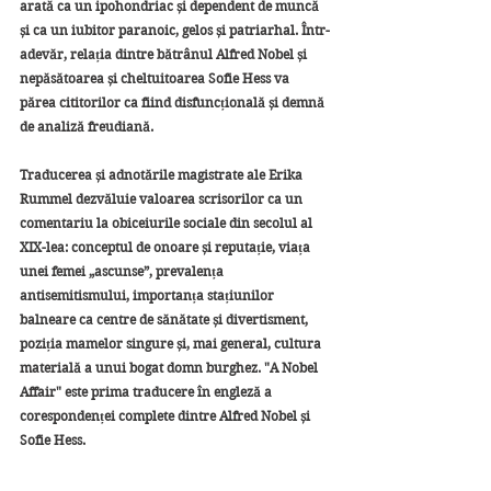
arată ca un ipohondriac și dependent de muncă 
și ca un iubitor paranoic, gelos și patriarhal. Într-
adevăr, relația dintre bătrânul Alfred Nobel și 
nepăsătoarea și cheltuitoarea Sofie Hess va 
părea cititorilor ca fiind disfuncțională și demnă 
de analiză freudiană. 
Traducerea și adnotările magistrate ale Erika 
Rummel dezvăluie valoarea scrisorilor ca un 
comentariu la obiceiurile sociale din secolul al 
XIX-lea: conceptul de onoare și reputație, viața 
unei femei „ascunse”, prevalența 
antisemitismului, importanța stațiunilor 
balneare ca centre de sănătate și divertisment, 
poziția mamelor singure și, mai general, cultura 
materială a unui bogat domn burghez. "A Nobel 
Affair" este prima traducere în engleză a 
corespondenței complete dintre Alfred Nobel și 
Sofie Hess.