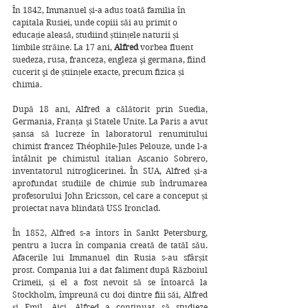
În 1842, Immanuel și-a adus toată familia în 
capitala Rusiei, unde copiii săi au primit o 
educație aleasă, studiind științele naturii și 
limbile străine. La 17 ani, 
Alfred 
vorbea fluent 
suedeza, rusa, franceza, engleza şi germana, fiind 
cucerit şi de științele exacte, precum fizica și 
chimia.
După 18 ani, Alfred a călătorit prin Suedia, 
Germania, Franţa şi Statele Unite. La Paris a avut 
șansa să lucreze în laboratorul renumitului 
chimist francez Théophile-Jules Pelouze, unde l-a 
întâlnit pe chimistul italian Ascanio Sobrero, 
inventatorul nitroglicerinei. În SUA, Alfred și-a 
aprofundat studiile de chimie sub îndrumarea 
profesorului John Ericsson, cel care a conceput și 
proiectat nava blindată USS Ironclad.
În 1852, Alfred s-a întors în Sankt Petersburg, 
pentru a lucra în compania creată de tatăl său. 
Afacerile lui Immanuel din Rusia s-au sfârșit 
prost. Compania lui a dat faliment după Războiul 
Crimeii, și el a fost nevoit să se întoarcă la 
Stockholm, împreună cu doi dintre fiii săi, Alfred 
și Emil. Aici, Alfred a continuat să studieze 