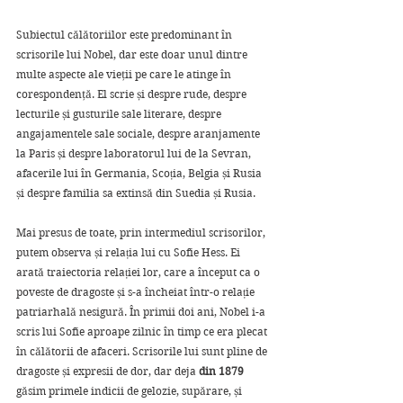
Subiectul călătoriilor este predominant în 
scrisorile lui Nobel, dar este doar unul dintre
multe aspecte ale vieţii pe care le atinge în 
corespondenţă. El scrie și despre rude, despre 
lecturile și gusturile sale literare, despre 
angajamentele sale sociale, despre aranjamente 
la Paris și despre laboratorul lui de la Sevran, 
afacerile lui în Germania, Scoția, Belgia și Rusia 
și despre familia sa extinsă din Suedia și Rusia. 
Mai presus de toate, prin intermediul scrisorilor, 
putem observa și relația lui cu Sofie Hess. Ei 
arată traiectoria relației lor, care a început ca o 
poveste de dragoste și s-a încheiat într-o relație 
patriarhală nesigură. În primii doi ani, Nobel i-a 
scris lui Sofie aproape zilnic în timp ce era plecat 
în călătorii de afaceri. Scrisorile lui sunt pline de 
dragoste și expresii de dor, dar deja
 din 1879
găsim primele indicii de gelozie, supărare, și 