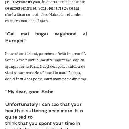
pe 10 Avenue d’Eylau, în apartamente închiriate 
de Alfred pentru ea. Sofie Hess avea 26 de ani 
când a făcut cunoștință cu Nobel, dar el credea 
că ea era mult mai tânără. 
”Cel mai bogat vagabond al 
Europei.”
În următorii 14 ani, perechea a "trăit împreună". 
Sofie Hess a numit-o „locuire împreună”, deși ea 
ajungea rar la Paris. Nobel dezaproba stilul ei de 
viață și numeroasele călătorii în toată Europa, 
deși el însuși era pe drumuri mare parte din timp.
"My dear, good Sofie,
Unfortunately I can see that your 
health is suffering once more. It is 
quite sad to
think that you spent your time in 