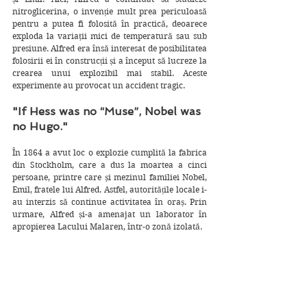
nitroglicerina, o invenție mult prea periculoasă 
pentru a putea fi folosită în practică, deoarece 
exploda la variaţii mici de temperatură sau sub 
presiune. Alfred era însă interesat de posibilitatea 
folosirii ei în construcții și a început să lucreze la 
crearea unui explozibil mai stabil. Aceste 
experimente au provocat un accident tragic. 
"If Hess was no “Muse”, Nobel was 
no Hugo."
În 1864 a avut loc o explozie cumplită la fabrica 
din Stockholm, care a dus la moartea a cinci 
persoane, printre care și mezinul familiei Nobel, 
Emil, fratele lui Alfred. Astfel, autoritățile locale i-
au interzis să continue activitatea în oraș. Prin 
urmare, Alfred și-a amenajat un laborator în 
apropierea Lacului Malaren, într-o zonă izolată.