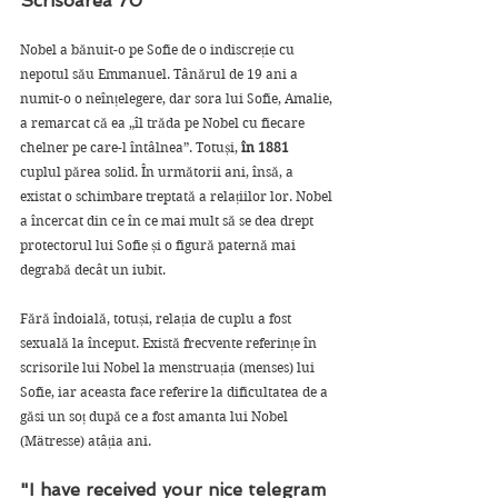
Scrisoarea 70
Nobel a bănuit-o pe Sofie de o indiscreție cu 
nepotul său Emmanuel. Tânărul de 19 ani a 
numit-o o neînțelegere, dar sora lui Sofie, Amalie, 
a remarcat că ea „îl trăda pe Nobel cu fiecare 
chelner pe care-l întâlnea”. Totuși, 
în 1881
cuplul părea solid. În următorii ani, însă, a 
existat o schimbare treptată a relațiilor lor. Nobel 
a încercat din ce în ce mai mult să se dea drept 
protectorul lui Sofie și o figură paternă mai 
degrabă decât un iubit. 
Fără îndoială, totuși, relația de cuplu a fost 
sexuală la început. Există frecvente referințe în 
scrisorile lui Nobel la menstruația (menses) lui 
Sofie, iar aceasta face referire la dificultatea de a 
găsi un soț după ce a fost amanta lui Nobel 
(Mätresse) atâția ani.
"I have received your nice telegram 