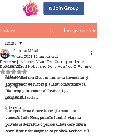
Înregistrează-te
Postare
Home
Cristina Mihai
Home
7 dec. 2021
14 min de citit
Recenzie | "A Nobel Affair: The Correspondence
Recenzii
Between Alfred Nobel and Sofie Hess" de E. Rummel
Evaluat(ă) cu NaN din 5 stele.
Călătorii
Alfred Nobel și-a făcut un nume ca inventator și 
antreprenor de succes și a lăsat o moștenire ca 
Articole
filantrop și promotor al învățării și al 
Hamsteri
progresului social.
Interviuri
Corespondența dintre Nobel și amanta sa 
vieneză, Sofie Hess, pune în lumină viața sa 
privată și dezvăluie o personalitate care diferă 
semnificativ de imaginea sa publică. Scrisorile îl 