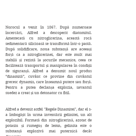
Norocul a venit în 1867. După numeroase 
încercări, Alfred a descoperit diatomitul. 
Amestecată cu nitroglicerina, această rocă 
sedimentară silicioasă se transformă într-o pastă. 
După solidificare, noua substanță are aceeași 
forță ca a nitroglicerinei, dar este mult mai 
stabilă și rezistă la șocurile mecanice, ceea ce 
facilitează transportul și manipularea în condiții 
de siguranță. Alfred a denumit noul produs 
”dinamită”, cuvânt ce provine din cuvântul 
grecesc dynamis, care înseamnă putere sau forță. 
Pentru a putea declanșa explozia, savantul 
suedez a creat și un detonator cu fitil.
Alfred a devenit astfel "Regele Dinamitei", dar el s-
a îmbogățit în urma inventării gelinitei, un alt 
explozibil. Formată din nitroglicerină, azotat de 
potasiu și rumeguș de lemn, gelinita este o 
substanță explozivă mai puternică decât 