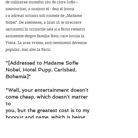
de utilizarea numelui său de către Sofie – 
neautorizat, a susținut el - deși el însuși
i-a adresat scrisori sub numele de „Madame 
Nobel”. De asemenea, a lăsat să se strecoare 
sarcasmul în scrisorile sale și a făcut remarci 
antisemite despre familia Hess, care locuia la 
Viena. La acea vreme, anti-semtismul devenise 
popular, mai ales la Paris. 
"[Addressed to Madame Sofie 
Nobel, Hotel Pupp, Carlsbad, 
Bohemia]"
"Well, your entertainment doesn’t 
come cheap, which doesn’t matter 
to
you, but the greatest cost is to my 
honour and name, which is being 
abused in
that manner. You have neither the 
correct feeling nor the wit to 