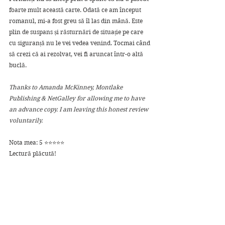
foarte mult această carte. Odată ce am început 
romanul, mi-a fost greu să îl las din mână. Este 
plin de suspans și răsturnări de situație pe care 
cu siguranță nu le vei vedea venind. Tocmai când 
să crezi că ai rezolvat, vei fi aruncat într-o altă 
buclă. 
Thanks to Amanda McKinney, Montlake 
Publishing & NetGalley for allowing me to have 
an advance copy. I am leaving this honest review 
voluntarily.
Nota mea: 5 ⭐⭐⭐⭐⭐
Lectură plăcută!