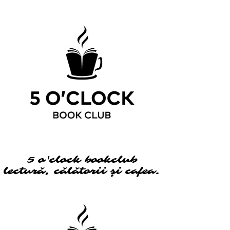
5 o'clock bookclub
5 o'clock bookclub
lectură, călătorii și cafea.
lectură, călătorii și cafea.