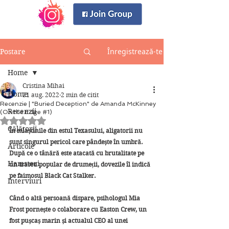
Înregistrează-te
Postare
Home
Cristina Mihai
Home
21 aug. 2022
2 min de citit
Recenzie | "Buried Deception" de Amanda McKinney
Recenzii
(On the Edge #1)
Evaluat(ă) cu NaN din 5 stele.
Călătorii
În mlaștinile din estul Texasului, aligatorii nu 
sunt singurul pericol care pândește în umbră. 
Articole
După ce o tânără este atacată cu brutalitate pe 
Hamsteri
un traseu popular de drumeții, dovezile îl indică 
pe faimosul Black Cat Stalker. 
Interviuri
Când o altă persoană dispare, psihologul Mia 
Frost pornește o colaborare cu Easton Crew, un 
fost pușcaș marin și actualul CEO al unei 