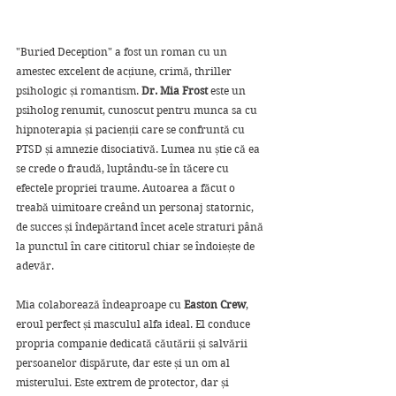
"Buried Deception" a fost un roman cu un 
amestec excelent de acțiune, crimă, thriller 
psihologic și romantism. 
Dr. Mia Frost
 este un 
psiholog renumit, cunoscut pentru munca sa cu 
hipnoterapia și pacienții care se confruntă cu 
PTSD și amnezie disociativă. Lumea nu știe că ea 
se crede o fraudă, luptându-se în tăcere cu 
efectele propriei traume. Autoarea a făcut o 
treabă uimitoare creând un personaj statornic, 
de succes și îndepărtand încet acele straturi până 
la punctul în care cititorul chiar se îndoiește de 
adevăr.
Mia colaborează îndeaproape cu 
Easton Crew
, 
eroul perfect și masculul alfa ideal. El conduce 
propria companie dedicată căutării și salvării 
persoanelor dispărute, dar este și un om al 
misterului. Este extrem de protector, dar și 