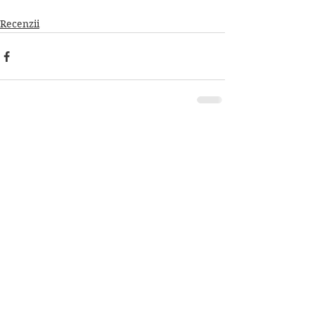
Recenzii
Afișează-le pe toate
Postări conexe