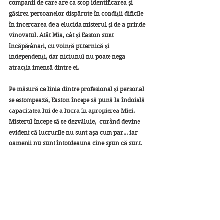
companii de care are ca scop identificarea și 
găsirea persoanelor dispărute în condiții dificile 
în incercarea de a elucida misterul și de a prinde 
vinovatul. Atât Mia, cât și Easton sunt 
încăpățânați, cu voință puternică și 
independenți, dar niciunul nu poate nega 
atracția imensă dintre ei.
Pe măsură ce linia dintre profesional și personal 
se estompează, Easton începe să pună la îndoială 
capacitatea lui de a lucra în apropierea Miei. 
Misterul începe să se dezvăluie,  curând devine 
evident că lucrurile nu sunt așa cum par... iar 
oamenii nu sunt întotdeauna cine spun că sunt.