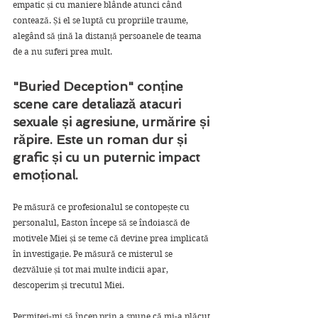
empatic și cu maniere blânde atunci când 
contează. Și el se luptă cu propriile traume, 
alegând să țină la distanță persoanele de teama 
de a nu suferi prea mult.
"Buried Deception" conține 
scene care detaliază atacuri 
sexuale și agresiune, urmărire și 
răpire. Este un roman dur și 
grafic și cu un puternic impact 
emoțional.
Pe măsură ce profesionalul se contopește cu 
personalul, Easton începe să se îndoiască de 
motivele Miei și se teme că devine prea implicată 
în investigație. Pe măsură ce misterul se 
dezvăluie și tot mai multe indicii apar, 
descoperim și trecutul Miei.
Permiteți-mi să încep prin a spune că mi-a plăcut 