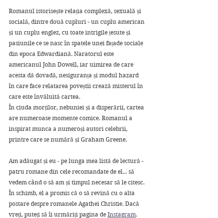
Romanul istorisește relația complexă, sexuală și 
socială, dintre două cupluri - un cuplu american 
și un cuplu englez, cu toate intrigile țesute și 
pasiunile ce se nasc în spatele unei fațade sociale 
din epoca Edwardiană. Naratorul este 
americanul John Dowell, iar uimirea de care 
acesta dă dovadă, nesiguranța și modul hazard 
în care face relatarea poveștii crează misterul în 
care este învăluită cartea.
În ciuda morților, nebuniei și a disperării, cartea 
are numeroase momente comice. Romanul a 
inspirat munca a numeroși autori celebrii, 
printre care se numără și Graham Greene.
Am adăugat și eu - pe lunga mea listă de lectură - 
patru romane din cele recomandate de el... să 
vedem când o să am și timpul necesar să le citesc. 
În schimb, el a promis că o să revină cu o alta 
postare despre romanele Agathei Christie. Dacă 
vreți, puteți să îi urmăriți pagina de 
Instagram
.