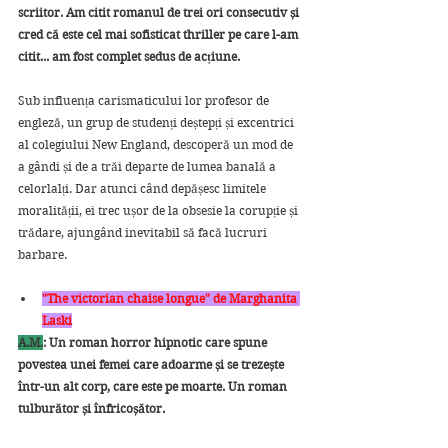
scriitor. Am citit romanul de trei ori consecutiv și 
cred că este cel mai sofisticat thriller pe care l-am 
citit... am fost complet sedus de acțiune.
Sub influența carismaticului lor profesor de 
engleză, un grup de studenți deștepți și excentrici 
al colegiului New England, descoperă un mod de 
a gândi și de a trăi departe de lumea banală a 
celorlalți. Dar atunci când depășesc limitele 
moralității, ei trec ușor de la obsesie la corupție și 
trădare, ajungând inevitabil să facă lucruri 
barbare.
"The victorian chaise longue" de Marghanita 
Laski
A.M.
: Un roman horror hipnotic care spune 
povestea unei femei care adoarme și se trezește 
într-un alt corp, care este pe moarte. Un roman 
tulburător și înfricoșător.