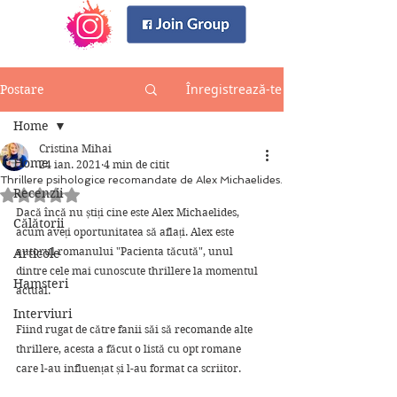
Înregistrează-te
Postare
Home
Cristina Mihai
Home
24 ian. 2021
4 min de citit
Thrillere psihologice recomandate de Alex Michaelides.
Recenzii
Evaluat(ă) cu NaN din 5 stele.
Dacă încă nu știți cine este Alex Michaelides, 
Călătorii
acum aveți oportunitatea să aflați. Alex este 
autorul romanului "Pacienta tăcută", unul 
Articole
dintre cele mai cunoscute thrillere la momentul 
Hamsteri
actual.
Interviuri
Fiind rugat de către fanii săi să recomande alte 
thrillere, acesta a făcut o listă cu opt romane 
care l-au influențat și l-au format ca scriitor.