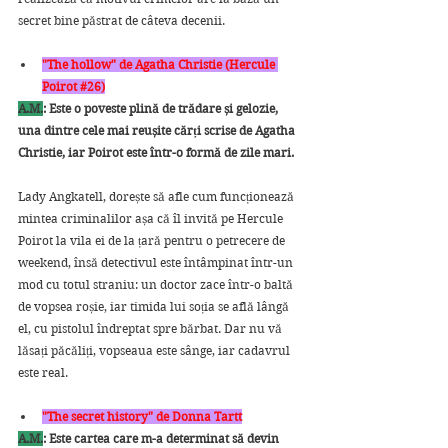
secret bine păstrat de câteva decenii.
"The hollow" de Agatha Christie (Hercule 
Poirot 
#26
)
A.M.
: Este o poveste plină de trădare și gelozie, 
una dintre cele mai reușite cărți scrise de Agatha 
Christie, iar Poirot este într-o formă de zile mari.
Lady Angkatell, dorește să afle cum funcționează 
mintea criminalilor așa că îl invită pe Hercule 
Poirot la vila ei de la țară pentru o petrecere de 
weekend, însă detectivul este întâmpinat într-un 
mod cu totul straniu: un doctor zace într-o baltă 
de vopsea roșie, iar timida lui soția se află lângă 
el, cu pistolul îndreptat spre bărbat. Dar nu vă 
lăsați păcăliți, vopseaua este sânge, iar cadavrul 
este real.
"The secret history" de Donna Tartt
A.M.
: Este cartea care m-a determinat să devin 