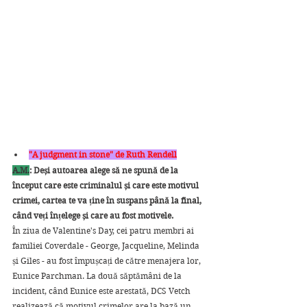
"A judgment in stone" de Ruth Rendell
A.M.
: Deși autoarea alege să ne spună de la 
început care este criminalul și care este motivul 
crimei, cartea te va ține în suspans până la final, 
când veți înțelege și care au fost motivele.
În ziua de Valentine's Day, cei patru membri ai 
familiei Coverdale - George, Jacqueline, Melinda 
și Giles - au fost împușcați de către menajera lor, 
Eunice Parchman. La două săptămâni de la 
incident, când Eunice este arestată, DCS Vetch 
realizează că motivul crimelor are la bază un 