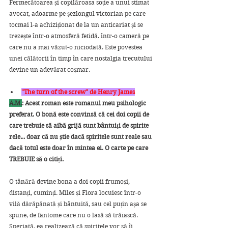
Fermecătoarea și copilăroasa soție a unui stimat 
avocat, adoarme pe șezlongul victorian pe care 
tocmai l-a achiziționat de la un anticariat și se 
trezește într-o atmosferă fetidă. într-o cameră pe 
care nu a mai văzut-o niciodată. Este povestea 
unei călătorii în timp în care nostalgia trecutului 
devine un adevărat coșmar.
"The turn of the screw" de Henry James
A.M.
: Acest roman este romanul meu psihologic 
preferat. O bonă este convinsă că cei doi copii de 
care trebuie să aibă grijă sunt bântuiți de spirite 
rele... doar că nu știe dacă spiritele sunt reale sau 
dacă totul este doar în mintea ei. O carte pe care 
TREBUIE să o citiți.
O tânără devine bona a doi copii frumoși, 
distanți, cuminți. Miles și Flora locuiesc într-o 
vilă dărăpănată și bântuită, sau cel puțin așa se 
spune, de fantome care nu o lasă să trăiască. 
Speriată, ea realizează că spiritele vor să îi 