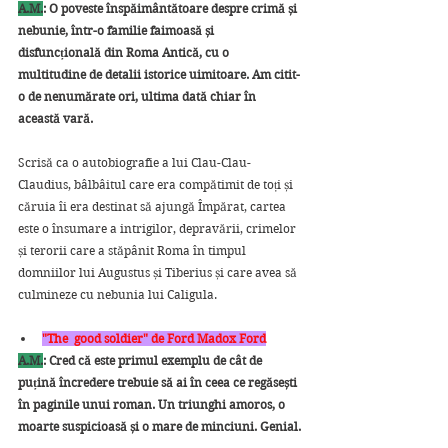
A.M.
: O poveste înspăimântătoare despre crimă și 
nebunie, într-o familie faimoasă și  
disfuncțională din Roma Antică, cu o 
multitudine de detalii istorice uimitoare. Am citit-
o de nenumărate ori, ultima dată chiar în 
această vară.
Scrisă ca o autobiografie a lui Clau-Clau-
Claudius, bâlbâitul care era compătimit de toți și 
căruia îi era destinat să ajungă Împărat, cartea 
este o însumare a intrigilor, depravării, crimelor 
și terorii care a stăpânit Roma în timpul 
domniilor lui Augustus și Tiberius și care avea să 
culmineze cu nebunia lui Caligula.
"The  good soldier" de Ford Madox Ford
A.M.
: Cred că este primul exemplu de cât de 
puțină încredere trebuie să ai în ceea ce regăsești 
în paginile unui roman. Un triunghi amoros, o 
moarte suspicioasă și o mare de minciuni. Genial.