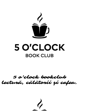
5 o'clock bookclub
5 o'clock bookclub
lectură, călătorii și cafea.
lectură, călătorii și cafea.