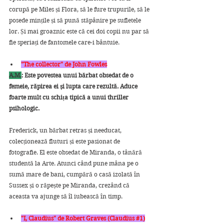
corupă pe Miles și Flora, să le fure trupurile, să le 
posede mințile și să pună stăpânire pe sufletele 
lor. Și mai groaznic este că cei doi copii nu par să 
fie speriați de fantomele care-i bântuie.
"The collector" de John Fowles
A.M.
: Este povestea unui bărbat obsedat de o 
femeie, răpirea ei și lupta care rezultă. Aduce 
foarte mult cu schița tipică a unui thriller 
psihologic.
Frederick, un bărbat retras și needucat, 
colecționează fluturi și este pasionat de 
fotografie. El este obsedat de Miranda, o tânără 
studentă la Arte. Atunci când pune mâna pe o 
sumă mare de bani, cumpără o casă izolată în 
Sussex și o răpește pe Miranda, crezând că 
aceasta va ajunge să îl iubească în timp.
"I, Claudius" de Robert Graves (Claudius 
#1
)