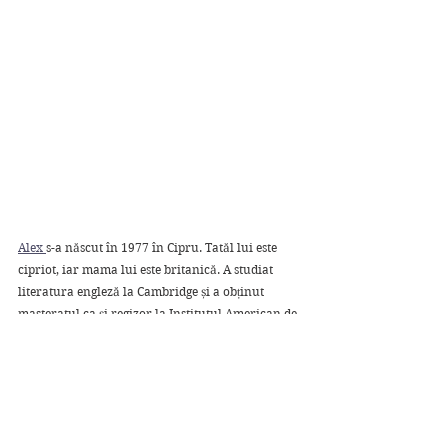
Alex 
s-a născut în 1977 în Cipru. Tatăl lui este 
cipriot, iar mama lui este britanică. A studiat 
literatura engleză la Cambridge și a obținut 
masteratul ca și regizor la Institutul American de 
Film din Los Angeles. A fost scenaristul filmului 
"The devil you know" (2013) și co-scenarist 
pentru filmul "The con is on" (2018).
"The silent pacient" este primul lui roman, cu 
care a reușit să câștige premiul Goodreads Choice 