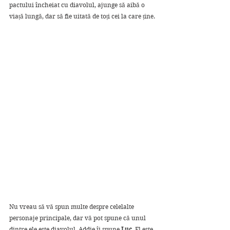
pactului încheiat cu diavolul, ajunge să aibă o 
viață lungă, dar să fie uitată de toți cei la care ține.
Nu vreau să vă spun multe despre celelalte 
personaje principale, dar vă pot spune că unul 
dintre ele este diavolul, Addie îi spune
 Luc
. El este 