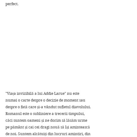
perfect. 
"Viața invizibilă a lui Addie Larue" nu este 
numai o carte despre o decizie de moment sau 
despre o fată care și-a vândut sufletul diavolului. 
Romanul este o subliniere a trecerii timpului, 
căci suntem oameni și ne dorim să lăsăm urme 
pe pământ și cai cei dragi nouă să își amintească 
de noi. Suntem alcătuiți din lucruri amintiri, din 