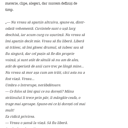
materie, clipe, alegeri, dar suntem definiți de 
timp. 
„— Nu vreau să aparțin altcuiva, spune ea, dintr-
odată vehementă. Cuvintele sunt o ușă larg 
deschisă, iar acum curg cu ușurință. Nu vreau să 
îmi aparțin decât mie. Vreau să fiu liberă. Liberă 
să trăiesc, să îmi găsesc drumul, să iubesc sau să 
fiu singură, dar cel puțin să fie din proprie 
voință, și sunt atât de sătulă să nu am de ales, 
atât de speriată de anii care trec pe lângă mine… 
Nu vreau să mor așa cum am trăit, căci asta nu a 
fost viață. Vreau…
Umbra o întrerupe, nerăbdătoare.
— Ce folos să îmi spui ce nu dorești? Mâna 
străinului îi trece prin păr, îi mângâie ceafa, o 
trage mai aproape. Spune-mi ce îți dorești cel mai 
mult!
Ea ridică privirea.
— Vreau o șansă la viață. Să fiu liberă.