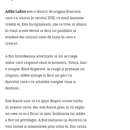
Addie LaRue
 este o tânără de origine franceză 
care s-a născut în secolul XVII, cu mult înaintea 
vremii ei. Este încăpățânată, știe ce vrea să obțină 
în viață și este decisă să facă tot posibilul să 
evadeze din sătuucl uitat de lume în care a 
crescut. 
A fost întotdeauna avertizată să nu se roage 
zeilor care răspund când se întunecă. Totuși, într-
o noapte, fiind disperată, se roagă și primește un 
răspuns. Addie ajunge să facă un pact cu 
diavolul care-i va schimba complet viața și 
destinul.
Este foarte ușor să vă spun despre ce este vorba 
în această carte, dar este foarte greu să vă explic 
tot ceea ce m-a făcut să simt. Întâlnirea lui Addie 
a fost un privilegiu. A fost minunat (și dureros) să 
vezi lumea și umanitatea prin ochii ei. Din cauza 