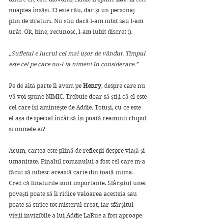
noaptea însăși. El este rău, dar și un personaj 
plin de straturi. Nu știu dacă l-am iubit sau l-am 
urât. Ok, bine, recunosc, l-am iubit discret :). 
„Sufletul e lucrul cel mai ușor de vândut. Timpul 
este cel pe care nu-l ia nimeni în considerare.”
Pe de altă parte îl avem pe 
Henry
, despre care nu 
vă voi spune NIMIC. Trebuie doar să știți că el este 
cel care își amintește de Addie. Totuși, cu ce este 
el așa de special încât să își poată reaminti chipul 
și numele ei?
Acum, cartea este plină de reflecții despre viață și 
umanitate. Finalul romanului a fost cel care m-a 
făcut să iubesc această carte din toată inima. 
Cred că finalurile sunt importante. Sfârșitul unei 
povești poate să îi ridice valoarea acesteia sau 
poate să strice tot misterul creat, iar sfârșitul 
vieții invizibile a lui Addie LaRue a fost aproape 