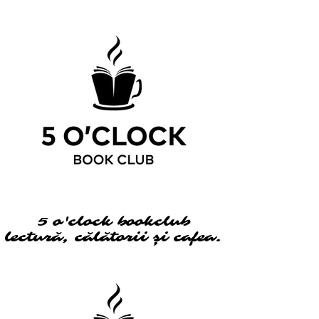
5 o'clock bookclub
5 o'clock bookclub
lectură, călătorii și cafea.
lectură, călătorii și cafea.