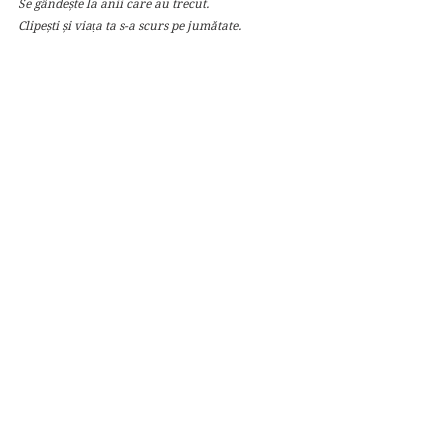
Se gândește la anii care au trecut.
Clipești și viața ta s-a scurs pe jumătate.
— Vreau mai mult timp.”
Acum pot doar să spun că Addie LaRue merită să 
fie citită, cunoscută și amintită. Este o carte atât 
de reală, dar în același timp atât de plină de 
magie, încât nu o veți uita. Personal, este una 
dintre cărțile care se află în topul lecturilor mele 
în 2021. 
Nota mea: 5 ⭐⭐⭐⭐⭐
Lectură plăcută!
Recenzii