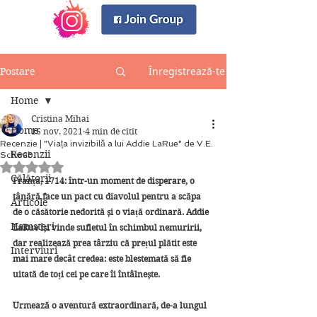
Înregistrează-te
Postare
Home
Cristina Mihai
Home
16 nov. 2021
4 min de citit
Recenzie | "Viața invizibilă a lui Addie LaRue" de V.E.
Recenzii
Schwab
Evaluat(ă) cu NaN din 5 stele.
Călătorii
Franța, 1714: într-un moment de disperare, o 
tânără face un pact cu diavolul pentru a scăpa 
Articole
de o căsătorie nedorită și o viață ordinară. Addie 
Hamsteri
LaRue își vinde sufletul în schimbul nemuririi, 
dar realizează prea târziu că prețul plătit este 
Interviuri
mai mare decât credea: este blestemată să fie 
uitată de toți cei pe care îi întâlnește.
Urmează o aventură extraordinară, de-a lungul 