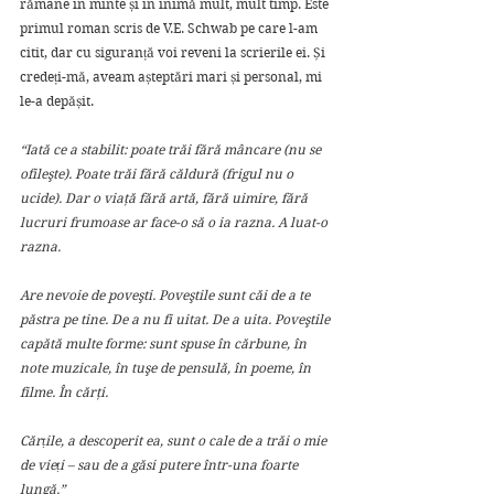
rămâne în minte și în inimă mult, mult timp. Este 
primul roman scris de V.E. Schwab pe care l-am 
citit, dar cu siguranță voi reveni la scrierile ei. Și 
credeți-mă, aveam așteptări mari și personal, mi 
le-a depășit.
“Iată ce a stabilit: poate trăi fără mâncare (nu se 
ofileşte). Poate trăi fără căldură (frigul nu o 
ucide). Dar o viaţă fără artă, fără uimire, fără 
lucruri frumoase ar face-o să o ia razna. A luat-o 
razna.
Are nevoie de poveşti. Poveştile sunt căi de a te 
păstra pe tine. De a nu fi uitat. De a uita. Poveştile 
capătă multe forme: sunt spuse în cărbune, în 
note muzicale, în tuşe de pensulă, în poeme, în 
filme. În cărţi.
Cărțile, a descoperit ea, sunt o cale de a trăi o mie 
de vieți – sau de a găsi putere într-una foarte 
lungă.”