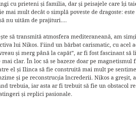
ngi cu prieteni și familia, dar și peisajele care îți tai
ie mai mult decât o simplă poveste de dragoste: este
ă nu uităm de prajituri....
ște să transmită atmosfera mediteraneană, am simțit
tiva lui Nikos. Fiind un bărbat carismatic, cu acel ae
vreau și merg până la capăt”, ar fi fost fascinant să 
e mai clar. În loc să se bazeze doar pe magnetismul fi
ntre el și Ilinca să fie construită mai mult pe sentime
me și pe reconstrucția încrederii. Nikos a greșit, a 
nd trebuia, iar asta ar fi trebuit să fie un obstacol re
tingeri și replici pasionale.