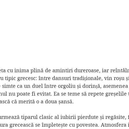
eta cu inima plină de amintiri dureroase, iar reîntâl
u tipic grecesc: între dansuri tradiționale, vin roșu și
e simte ca un duel între orgoliu și dorință, asemenea 
ul nu poate fi evitat. Ea se teme să repete greșelile t
ască că merită o a doua șansă.
rmează tiparul clasic al iubirii pierdute și regăsite,
ltura grecească se împletește cu povestea. Atmosfera i