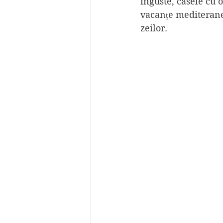
înguste, casele cu 
vacanțe mediteranee
zeilor.