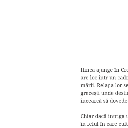
Ilinca ajunge în Cr
are loc într-un cadr
mării. Relația lor s
grecești unde destin
încearcă să dovede
Chiar dacă intriga u
în felul în care cu