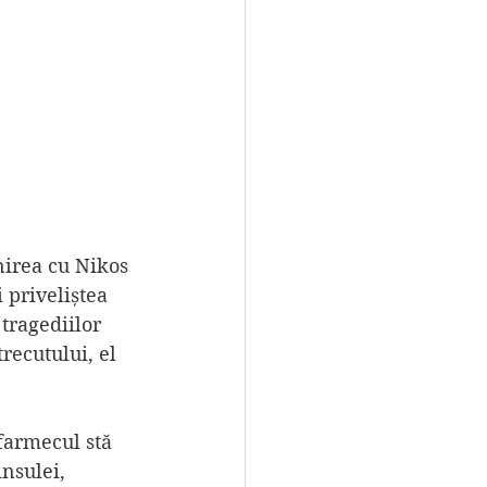
nirea cu Nikos 
 priveliștea 
tragediilor 
recutului, el 
 farmecul stă 
nsulei, 