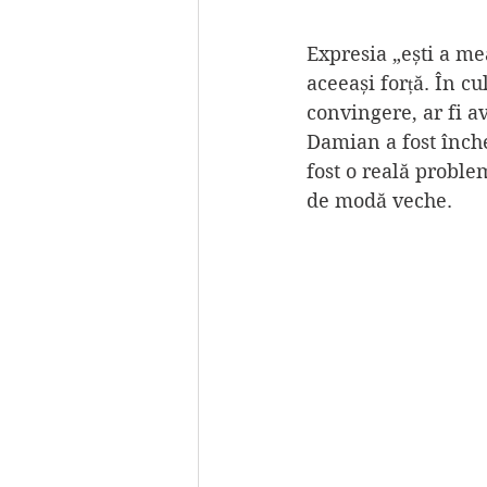
Expresia „ești a mea
aceeași forță. În cu
convingere, ar fi a
Damian a fost înch
fost o reală proble
de modă veche. 