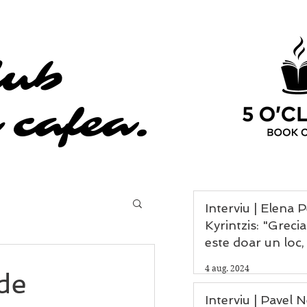
lub
lub
 cafea.
 cafea.
Interviu | Elena 
Kyrintzis: "Grecia nu
este doar un loc,
experiență, un da
4 aug. 2024
 de
omenirii și leagă
civilizației."
Interviu | Pavel 