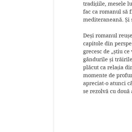
tradițiile, mesele lu
fac ca romanul să f
mediteraneană. Și s
Deși romanul reușe
capitole din perspec
grecesc de „știu ce 
gândurile și trăiril
plăcut ca relația di
momente de profunzi
apreciat-o atunci câ
se rezolvă cu două a