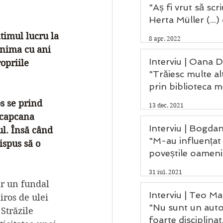
"Aș fi vrut să scr
Herta Müller (...)
Saramago și Kafk
timul lucru la 
8 apr. 2022
inima cu ani 
Interviu | Oana D
opriile 
"Trăiesc multe alt
prin biblioteca m
s se prind 
13 dec. 2021
 capcana 
Interviu | Bogdan
l. Însă când 
"M-au influențat
ispus să o 
poveștile oameni
care au trecut pri
31 iul. 2021
mea."
ar un fundal 
Interviu | Teo Mat
iros de ulei 
"Nu sunt un aut
Străzile 
foarte disciplinat