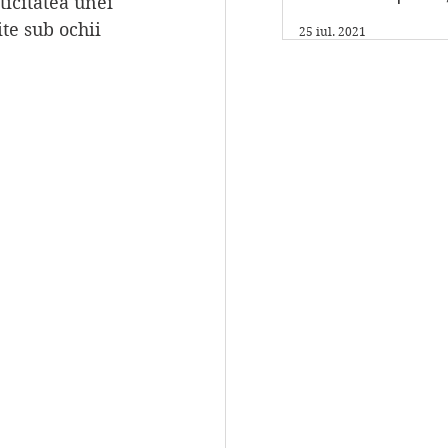
ticitatea unei 
am un program fi
te sub ochii 
25 iul. 2021
care scriu."