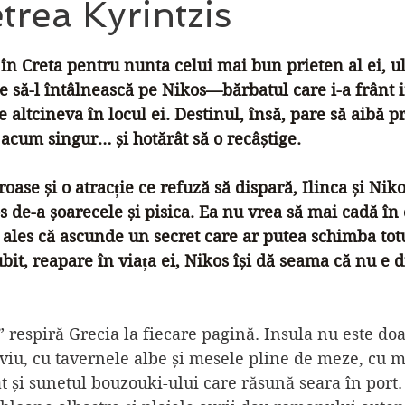
trea Kyrintzis
din 5 stele.
în Creta pentru nunta celui mai bun prieten al ei, ul
te să-l întâlnească pe Nikos—bărbatul care i-a frânt 
altcineva în locul ei. Destinul, însă, pare să aibă pr
 acum singur… și hotărât să o recâștige.
oase și o atracție ce refuză să dispară, Ilinca și Niko
os de-a șoarecele și pisica. Ea nu vrea să mai cadă în
ales că ascunde un secret care ar putea schimba totu
bit, reapare în viața ei, Nikos își dă seama că nu e d
” respiră Grecia la fiecare pagină. Insula nu este do
u viu, cu tavernele albe și mesele pline de meze, cu m
 și sunetul bouzouki-ului care răsună seara în port. 