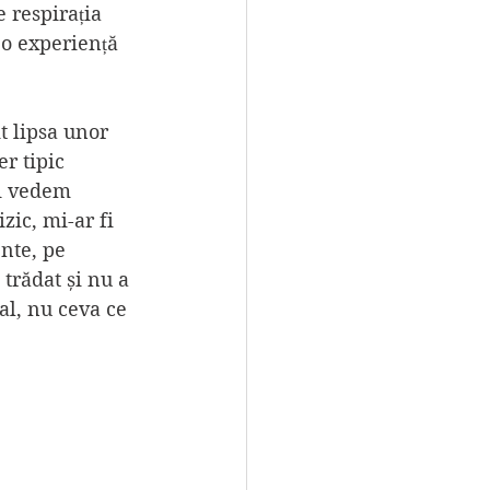
e respirația 
 o experiență 
 lipsa unor 
r tipic 
îi vedem 
zic, mi-ar fi 
nte, pe 
trădat și nu a 
al, nu ceva ce 