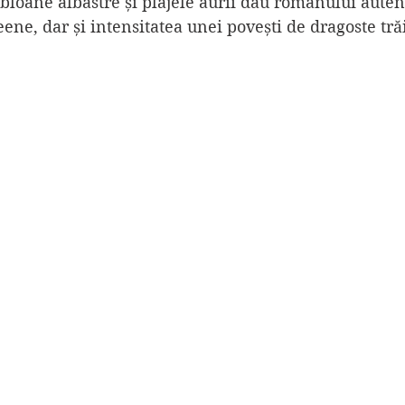
obloane albastre și plajele aurii dau romanului auten
ne, dar și intensitatea unei povești de dragoste trăi