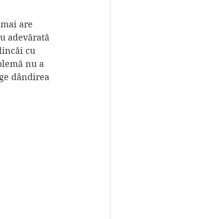
 mai are 
 cu adevărată 
lincăi cu 
blemă nu a 
ege dândirea 