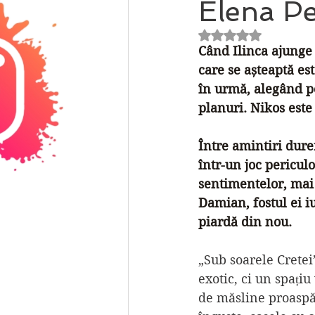
Elena Pe
Evaluat(ă) cu NaN 
Când Ilinca ajunge 
care se așteaptă es
în urmă, alegând pe 
planuri. Nikos este
Între amintiri durer
într-un joc pericul
sentimentelor, mai 
Damian, fostul ei iu
piardă din nou.
„Sub soarele Cretei
exotic, ci un spați
de măsline proaspăt