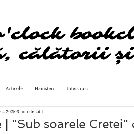
o'clock bookc
o'clock bookc
, călătorii și
, călătorii și
Articole
Hamsteri
Interviuri
ec. 2025
3 min de citit
 | "Sub soarele Cretei"