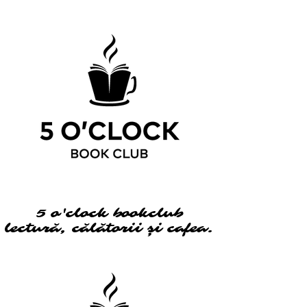
5 o'clock bookclub
5 o'clock bookclub
lectură, călătorii și cafea.
lectură, călătorii și cafea.