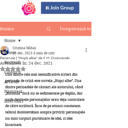
Înregistrează-te
Postare
Home
Cristina Mihai
Home
23 dec. 2021
3 min de citit
Recenzie | "Nopți albe" de F.M. Dostoievski
Recenzii
Actualizată în:
24 dec. 2021
Evaluat(ă) cu NaN din 5 stele.
Călătorii
Una dintre cele mai semnificative scrieri din 
perioada de criză este nuvela „Nopți albe”. Una 
Articole
dintre perioadele de căutari ale autorului, când 
Hamsteri
„formula” încă nu se sedimentase pe deplin, dar 
unde destinele personajelor erau deja controlate 
Interviuri
de către scriitură. Înca de pe atunci constatam 
tabuul dostoievskian asupra privirii: personajele 
nu sunt corpuri purtătoare de idei, ci idei 
încarnate. 