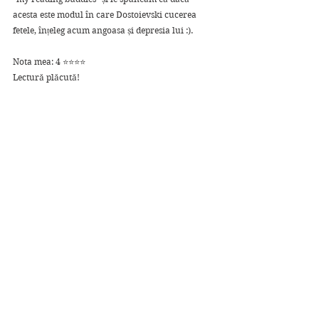
acesta este modul în care Dostoievski cucerea 
fetele, înțeleg acum angoasa și depresia lui :).
Nota mea: 4 ⭐⭐⭐⭐
Lectură plăcută!
Recenzii
Afișează-le pe toate
Postări conexe