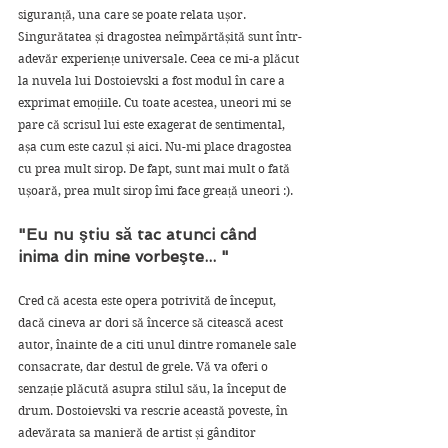
siguranță, una care se poate relata ușor. 
Singurătatea și dragostea neîmpărtășită sunt într-
adevăr experiențe universale. Ceea ce mi-a plăcut 
la nuvela lui Dostoievski a fost modul în care a 
exprimat emoțiile. Cu toate acestea, uneori mi se 
pare că scrisul lui este exagerat de sentimental, 
așa cum este cazul și aici. Nu-mi place dragostea 
cu prea mult sirop. De fapt, sunt mai mult o fată 
ușoară, prea mult sirop îmi face greață uneori :). 
"Eu nu ştiu să tac atunci când 
inima din mine vorbeşte... "
Cred că acesta este opera potrivită de început, 
dacă cineva ar dori să încerce să citească acest 
autor, înainte de a citi unul dintre romanele sale 
consacrate, dar destul de grele. Vă va oferi o 
senzație plăcută asupra stilul său, la început de 
drum. Dostoievski va rescrie această poveste, în 
adevărata sa manieră de artist și gânditor 