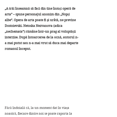
„A trăi înseamnă să faci din tine însuți operă de 
arta” – spune personajul anonim din „Nopți 
albe”. Opera de arta poate fi și urâtă, ne previne 
Dostoievski. Netoska Nezvanova (adica 
„nechemata”) rămâne într-un prag al voluptății 
interzise. După întoarcerea de la ocnă, autorul n-
a mai putut sau n-a mai vrut să duca mai departe 
romanul început. 
Fără îndoială că, la un moment dat în viața 
noastră, fiecare dintre noi se poate raporta la 