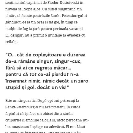
sentimentul exprimat de Fiodor Dostoievski în 
nuvela sa, Nopți albe. Un suflet singuratic, un 
tânăr, rătăcește pe străzile Sankt-Petersburgului 
gândindu-se la un oraș lăsat gol, în timp ce 
mulțimile fug la țară pentru perioada vacanței. 
El, desigur, nu a primit o invitație să evadeze cu 
ceilalți.
"O... cât de copleşitoare e durerea 
de-a rămâne singur, singur-cuc, 
fără să ai ce regreta măcar... 
pentru că tot ce-ai pierdut n-a 
însemnat nimic, nimic decât un zero 
stupid şi gol, decât un vis!"
Este un singuratic. După opt ani petrecuți la 
Sankt-Petersburg el nu are prieteni. În ciuda 
faptului că își face un obicei din a studia 
chipurile și emoțiile celorlalți, nicio persoană nu-
l cunoaște sau înțelege cu adevărat. El este lăsat 