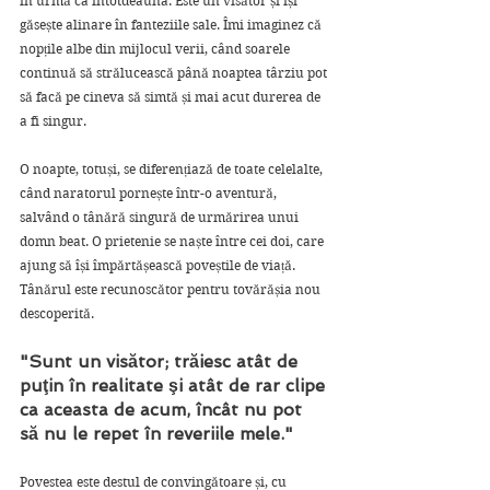
în urmă ca întotdeauna. Este un visător și își 
găsește alinare în fanteziile sale. Îmi imaginez că 
nopțile albe din mijlocul verii, când soarele 
continuă să strălucească până noaptea târziu pot 
să facă pe cineva să simtă și mai acut durerea de 
a fi singur. 
O noapte, totuși, se diferențiază de toate celelalte, 
când naratorul pornește într-o aventură, 
salvând o tânără singură de urmărirea unui 
domn beat. O prietenie se naște între cei doi, care 
ajung să își împărtășească poveștile de viață. 
Tânărul este recunoscător pentru tovărășia nou 
descoperită.
"Sunt un visător; trăiesc atât de 
puţin în realitate şi atât de rar clipe 
ca aceasta de acum, încât nu pot 
să nu le repet în reveriile mele."
Povestea este destul de convingătoare și, cu 