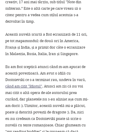
creativ, 17 ani mai târziu, sub titlul "Note din 
subteran.” Este o altă carte pe care vreau să o 
citesc pentru a vedea cum stilul acestuia s-a 
dezvoltat în timp. 
Această nuvelă scurtă a fost ecranizată de 11 ori, 
pe tot mapamondul: de două ori în America, 
Franța și India, și a primit dor câte o ecranizare 
în Malaezia, Rusia, Italia, Iran și Singapore.
Eu am fost sceptică atunci când m-am apucat de 
această povestioară. Am avut o idilă cu 
Dostoievski ce s-a terminat rau, undeva în vară, 
când am citit "Idiotul"
. Atunci am zis că nu voi 
mai citit o altă opera de-ale autorului prea 
curând, dar planetele nu s-au aliniat așa cum mi-
am dorit :). Uimitor, această nuvelă mi-a plăcut, 
poate și datorită poveștii de dragoste :). Da, nici 
eu nu credeam ca Dostoievski poate să scrie o 
nuvelă cu tente romanțioase. Chiar glumeam cu 
"my reading buddies" și le spuneam că dacă 