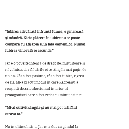
"Iubirea adevărată înfruntă lumea, e generoasă 
şi mândră. Nicio plăcere în iubire nu se poate 
compara cu afişarea ei în faţa oamenilor. Numai 
iubirea vinovată se ascunde."
Jar e o poveste intensă de dragoste, mistuitoare și 
năvalnica, dar flăcările ei se sting în mai puțin de 
un an. Cât a fost pasiune, cât a fost iubire, e greu 
de zis. Mi-a plăcut modul în care Rebreanu a 
reușit să descrie zbuciumul interior al 
protagonistei care a fost redat cu minuțiozitate. 
"Mi-ai otrăvit sângele şi nu mai pot trăi fără 
otrava ta."
Nu în ultimul rând, Jar m-a dus cu gândul la 