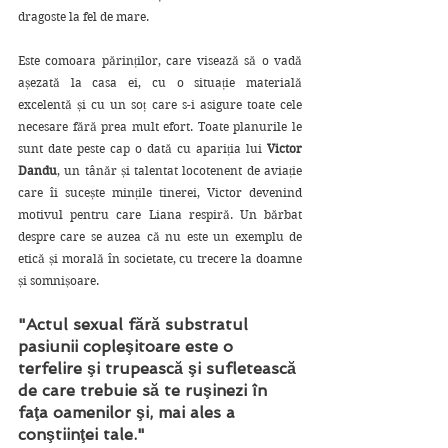
dragoste la fel de mare. 
Este comoara părinților, care visează să o vadă 
așezată la casa ei, cu o situație materială 
excelentă și cu un soț care s-i asigure toate cele 
necesare fără prea mult efort. Toate planurile le 
sunt date peste cap o dată cu apariția lui 
Victor 
Dandu
, un tânăr și talentat locotenent de aviație 
care îi sucește mințile tinerei, Victor devenind 
motivul pentru care Liana respiră. Un bărbat 
despre care se auzea că nu este un exemplu de 
etică și morală în societate, cu trecere la doamne 
și somnișoare.  
"Actul sexual fără substratul 
pasiunii copleşitoare este o 
terfelire şi trupească şi sufletească 
de care trebuie să te ruşinezi în 
faţa oamenilor şi, mai ales a 
conştiinţei tale."