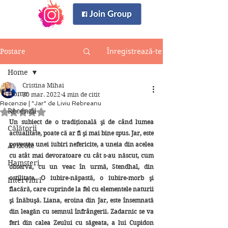
Înregistrează-te
Postare
Home
Cristina Mihai
Home
30 mar. 2022
4 min de citit
Recenzie | "Jar" de Liviu Rebreanu
Recenzii
Evaluat(ă) cu NaN din 5 stele.
Un subiect de o tradiţională şi de când lumea 
Călătorii
actualitate, poate că ar fi şi mai bine spus. Jar, este 
povestea unei iubiri nefericite, a uneia din acelea 
Articole
cu atât mai devoratoare cu cât s-au născut, cum 
Hamsteri
observa, cu un veac în urmă, Stendhal, din 
ostilitate. O iubire-năpastă, o iubire-morb şi 
Interviuri
flacără, care cuprinde la fel cu elementele naturii 
şi înăbuşă. Liana, eroina din Jar, este însemnată 
din leagăn cu semnul înfrângerii. Zadarnic se va 
feri din calea Zeului cu săgeata, a lui Cupidon 