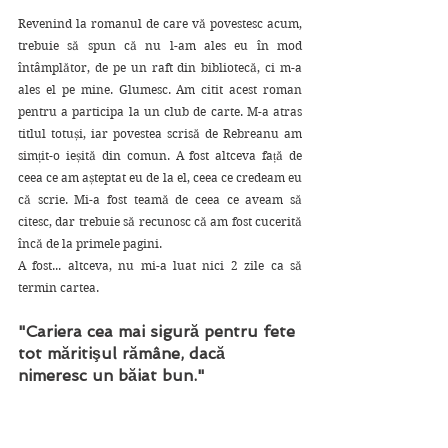
Revenind la romanul de care vă povestesc acum, 
trebuie să spun că nu l-am ales eu în mod 
întâmplător, de pe un raft din bibliotecă, ci m-a 
ales el pe mine. Glumesc. Am citit acest roman 
pentru a participa la un club de carte. M-a atras 
titlul totuși, iar povestea scrisă de Rebreanu am 
simțit-o ieșită din comun. A fost altceva față de 
ceea ce am așteptat eu de la el, ceea ce credeam eu 
că scrie. Mi-a fost teamă de ceea ce aveam să 
citesc, dar trebuie să recunosc că am fost cucerită 
încă de la primele pagini.
A fost... altceva, nu mi-a luat nici 2 zile ca să 
termin cartea. 
"Cariera cea mai sigură pentru fete 
tot măritişul rămâne, dacă 
nimeresc un băiat bun."