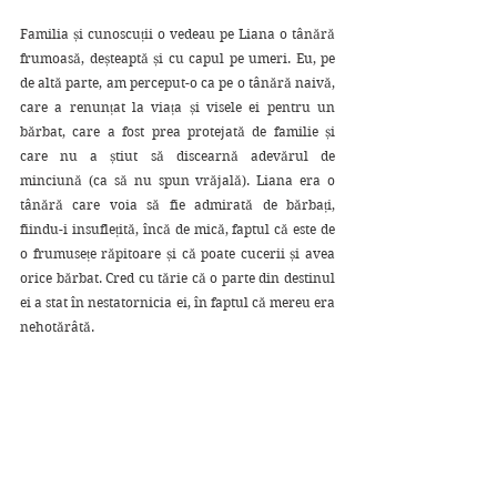
Familia și cunoscuții o vedeau pe Liana o tânără 
frumoasă, deșteaptă și cu capul pe umeri. Eu, pe 
de altă parte, am perceput-o ca pe o tânără naivă, 
care a renunțat la viața și visele ei pentru un 
bărbat, care a fost prea protejată de familie și 
care nu a știut să discearnă adevărul de 
minciună (ca să nu spun vrăjală). Liana era o 
tânără care voia să fie admirată de bărbați, 
fiindu-i insuflețită, încă de mică, faptul că este de 
o frumusețe răpitoare și că poate cucerii și avea 
orice bărbat. Cred cu tărie că o parte din destinul 
ei a stat în nestatornicia ei, în faptul că mereu era 
nehotărâtă.