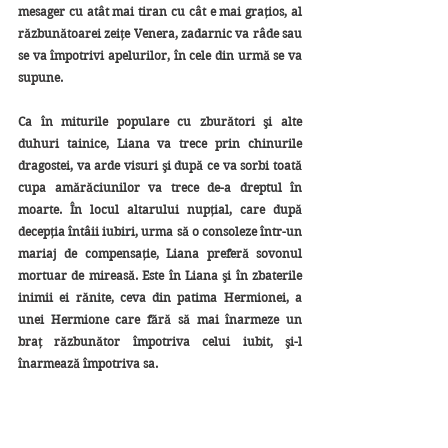
mesager cu atât mai tiran cu cât e mai graţios, al 
răzbunătoarei zeiţe Venera, zadarnic va râde sau 
se va împotrivi apelurilor, în cele din urmă se va 
supune.
Ca în miturile populare cu zburători şi alte 
duhuri tainice, Liana va trece prin chinurile 
dragostei, va arde visuri şi după ce va sorbi toată 
cupa amărăciunilor va trece de-a dreptul în 
moarte. În locul altarului nupţial, care după 
decepţia întâii iubiri, urma să o consoleze într-un 
mariaj de compensaţie, Liana preferă sovonul 
mortuar de mireasă. Este în Liana şi în zbaterile 
inimii ei rănite, ceva din patima Hermionei, a 
unei Hermione care fără să mai înarmeze un 
braţ răzbunător împotriva celui iubit, şi-l 
înarmează împotriva sa.