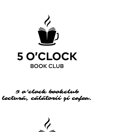
5 o'clock bookclub
5 o'clock bookclub
lectură, călătorii și cafea.
lectură, călătorii și cafea.