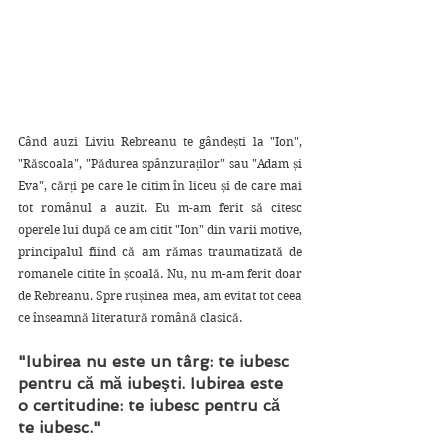
Când auzi Liviu Rebreanu te gândești la "Ion", 
"Răscoala", "Pădurea spânzuraților" sau "Adam și 
Eva", cărți pe care le citim în liceu și de care mai 
tot românul a auzit. Eu m-am ferit să citesc 
operele lui după ce am citit "Ion" din varii motive, 
principalul fiind că am rămas traumatizată de 
romanele citite în școală. Nu, nu m-am ferit doar 
de Rebreanu. Spre rușinea mea, am evitat tot ceea 
ce înseamnă literatură română clasică. 
"Iubirea nu este un târg: te iubesc 
pentru că mă iubeşti. Iubirea este 
o certitudine: te iubesc pentru că 
te iubesc."