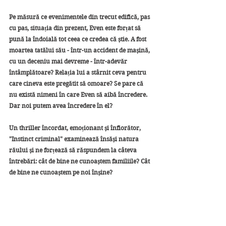
Pe măsură ce evenimentele din trecut edifică, pas 
cu pas, situația din prezent, Even este forțat să 
pună la îndoială tot ceea ce credea că știe. A fost 
moartea tatălui său - într-un accident de mașină, 
cu un deceniu mai devreme - într-adevăr 
întâmplătoare? Relația lui a stârnit ceva pentru 
care cineva este pregătit să omoare? Se pare că 
nu există nimeni în care Even să aibă încredere. 
Dar noi putem avea încredere în el? 
Un thriller încordat, emoționant și înfiorător, 
"Instinct criminal" examinează însăși natura 
răului și ne forțează să răspundem la câteva 
întrebări: cât de bine ne cunoaștem familiile? Cât 
de bine ne cunoaștem pe noi înșine?