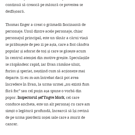
continuă să crească pe măsură ce povestea se 
desfășoară.
Thomas Enger a creat o grămadă fascinantă de 
personaje. Unul dintre acele personaje, chiar 
personajul principal, este un tânăr a cărui viață 
se prăbușește de peo zi pe așta, care a fost cândva 
popular și adorat de toți și care se găsește acum 
în centrul atenției din motive greșite. Speculațiile 
se răspândesc rapid, iar Evan rămâne uluit, 
furios și speriat, neștiind cum să acționeze mai 
departe. Și eu m-am întrebat dacă pot avea 
încredere în Evan, la urma urmei „nu există fum 
fără foc” sau cel puțin așa spune o vorbă din 
popor. 
Inspectorul șef Yngve Mork
, cel care 
conduce ancheta, este un alt personaj cu care am 
simțit o legătură profundă, încearcă să își revină 
de pe urma pierderii soției sale care a murit de 
cancer.