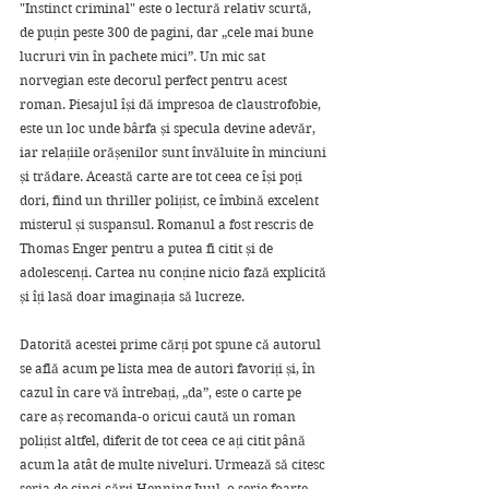
"Instinct criminal" este o lectură relativ scurtă, 
de puțin peste 300 de pagini, dar „cele mai bune 
lucruri vin în pachete mici”. Un mic sat 
norvegian este decorul perfect pentru acest 
roman. Piesajul își dă impresoa de claustrofobie, 
este un loc unde bârfa și specula devine adevăr, 
iar relațiile orășenilor sunt învăluite în minciuni 
și trădare. Această carte are tot ceea ce își poți 
dori, fiind un thriller polițist, ce îmbină excelent 
misterul și suspansul. Romanul a fost rescris de 
Thomas Enger pentru a putea fi citit și de 
adolescenți. Cartea nu conține nicio fază explicită 
și îți lasă doar imaginația să lucreze.
Datorită acestei prime cărți pot spune că autorul 
se află acum pe lista mea de autori favoriți și, în 
cazul în care vă întrebați, „da”, este o carte pe 
care aș recomanda-o oricui caută un roman 
polițist altfel, diferit de tot ceea ce ați citit până 
acum la atât de multe niveluri. Urmează să citesc 
seria de cinci cărți Henning Juul, o serie foarte 