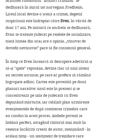
Acțiunea romanului "Instinct criminal" se 
desfățoară în micul sat norvegian Fredheim. 
Liceul local devine o scenă a crimei, degetul 
suspiciunii este îndreptat către 
Even
, în vârstă de 
doar 17 ani. Pe măsură ce ancheta se desfășoară, 
Evan se trezește judecat pe rețelele de socializare, 
toată lumea din oraș are o opinie, „vinovat de 
dovedit nevinovat” pare să fie consensul general. 
În timp ce Even încearcă să descopere adevărul și 
să-și "spele" reputația, devine clar că unii săteni 
au secrete ascunse, pe care ar prefera să rămână 
îngropate adânc. Cartea este povestită pe două 
planuri narative: unul este în prezent și se 
concentrează pe sala de judecată cu Even 
depunând mărturie, iar celălalt plan urmărește 
evenimentele de după comiterea crimelor care 
au condus la acest proces. Ambele povești se 
îmbină perfect, atragând cititorul mai mult în 
rețeaua încâlcită creată de autor, menținând - în 
același timp - un sentiment de trepidare care 