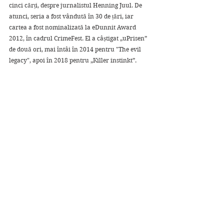
cinci cărți, despre jurnalistul Henning Juul. De 
atunci, seria a fost vândută în 30 de țări, iar 
cartea a fost nominalizată la eDunnit Award 
2012, în cadrul CrimeFest. El a câștigat „uPrisen” 
de două ori, mai întâi în 2014 pentru "The evil 
legacy", apoi în 2018 pentru „Killer instinkt”.
Nota mea: 5 ⭐⭐⭐⭐⭐
Lectură plăcută!
Recenzii