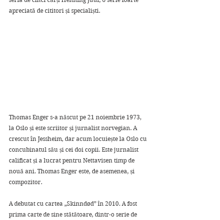
apreciată de cititori și specialiști.
Thomas Enger s-a născut pe 21 noiembrie 1973, 
la Oslo și este scriitor și jurnalist norvegian. A 
crescut în Jessheim, dar acum locuiește la Oslo cu 
concubinatul său și cei doi copii. Este jurnalist 
calificat și a lucrat pentru Nettavisen timp de 
nouă ani. Thomas Enger este, de asemenea, și 
compozitor.
A debutat cu cartea „Skinndød” în 2010. A fost 
prima carte de sine stătătoare, dintr-o serie de 