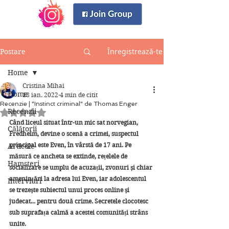
Înregistrează-te
Postare
Home
Cristina Mihai
Home
18 ian. 2022
4 min de citit
Recenzie | "Instinct criminal" de Thomas Enger
Recenzii
Evaluat(ă) cu NaN din 5 stele.
Când liceul situat într-un mic sat norvegian, 
Călătorii
Fredheim, devine o scenă a crimei, suspectul 
principal este Even, în vârstă de 17 ani. Pe 
Articole
măsură ce ancheta se extinde, rețelele de 
Hamsteri
socializare se umplu de acuzații, zvonuri și chiar 
amenințări la adresa lui Even, iar adolescentul 
Interviuri
se trezește subiectul unui proces online și 
judecat... pentru două crime. Secretele clocotesc 
sub suprafața calmă a acestei comunități strâns 
unite.