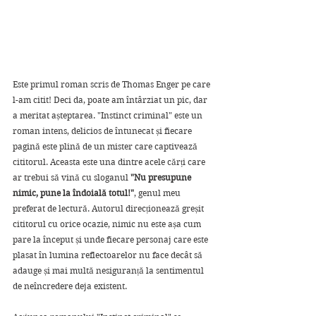
Este primul roman scris de Thomas Enger pe care 
l-am citit! Deci da, poate am întârziat un pic, dar 
a meritat așteptarea. "Instinct criminal" este un 
roman intens, delicios de întunecat și fiecare 
pagină este plină de un mister care captivează 
cititorul. Aceasta este una dintre acele cărți care 
ar trebui să vină cu sloganul 
"Nu presupune 
nimic, pune la îndoială totul!"
, genul meu 
preferat de lectură. Autorul direcționează greșit 
cititorul cu orice ocazie, nimic nu este așa cum 
pare la început și unde fiecare personaj care este 
plasat în lumina reflectoarelor nu face decât să 
adauge și mai multă nesiguranță la sentimentul 
de neîncredere deja existent.