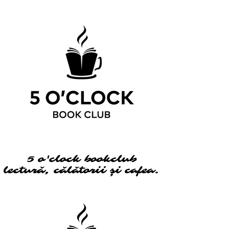
5 o'clock bookclub
5 o'clock bookclub
lectură, călătorii și cafea.
lectură, călătorii și cafea.