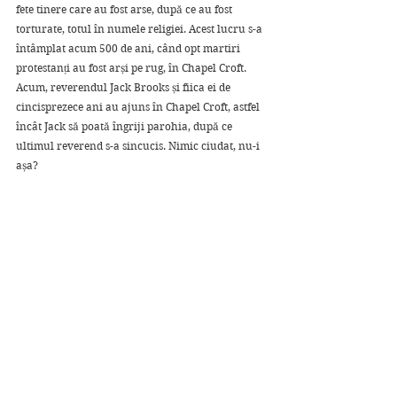
fete tinere care au fost arse, după ce au fost 
torturate, totul în numele religiei. Acest lucru s-a 
întâmplat acum 500 de ani, când opt martiri 
protestanți au fost arși pe rug, în Chapel Croft. 
Acum, reverendul Jack Brooks și fiica ei de 
cincisprezece ani au ajuns în Chapel Croft, astfel 
încât Jack să poată îngriji parohia, după ce 
ultimul reverend s-a sincucis. Nimic ciudat, nu-i 
așa?