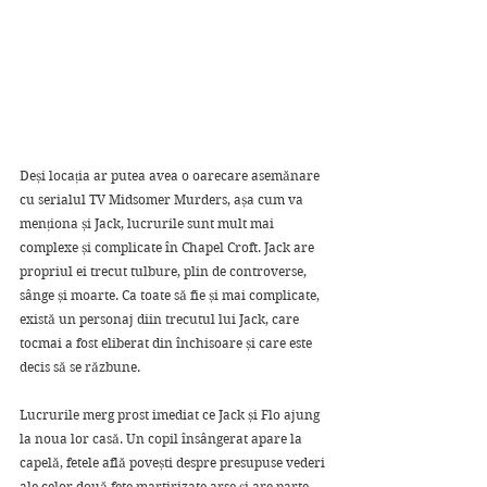
Deși locația ar putea avea o oarecare asemănare 
cu serialul TV Midsomer Murders, așa cum va 
menționa și Jack, lucrurile sunt mult mai 
complexe și complicate în Chapel Croft. Jack are 
propriul ei trecut tulbure, plin de controverse, 
sânge și moarte. Ca toate să fie și mai complicate, 
există un personaj diin trecutul lui Jack, care 
tocmai a fost eliberat din închisoare și care este 
decis să se răzbune.
Lucrurile merg prost imediat ce Jack și Flo ajung 
la noua lor casă. Un copil însângerat apare la 
capelă, fetele află povești despre presupuse vederi 
ale celor două fete martirizate arse și are parte 