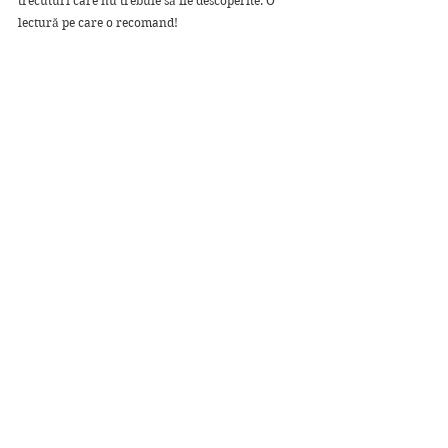
trecuturi care nu trebuie să fie descoperite. O 
lectură pe care o recomand!