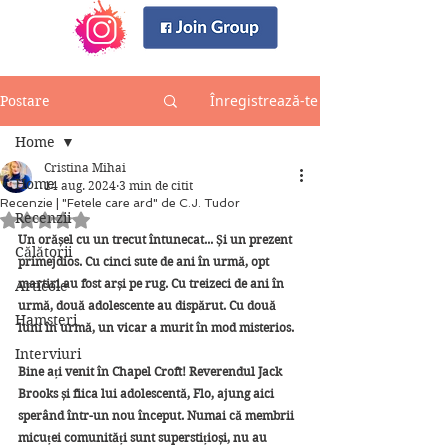
Înregistrează-te
Postare
Home
Cristina Mihai
Home
14 aug. 2024
3 min de citit
Recenzie | "Fetele care ard" de C.J. Tudor
Recenzii
Evaluat(ă) cu NaN din 5 stele.
Un orășel cu un trecut întunecat... Și un prezent 
Călătorii
primejdios. Cu cinci sute de ani în urmă, opt 
martiri au fost arși pe rug. Cu treizeci de ani în 
Articole
urmă, două adolescente au dispărut. Cu două 
Hamsteri
luni în urmă, un vicar a murit în mod misterios.
Interviuri
Bine ați venit în Chapel Croft! Reverendul Jack 
Brooks și fiica lui adolescentă, Flo, ajung aici 
sperând într-un nou început. Numai că membrii 
micuței comunități sunt superstițioși, nu au 