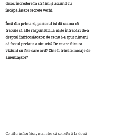
deloc încredere în străini și ascund cu 
încăpățânare secrete vechi.
Încă din prima zi, pastorul își dă seama că 
trebuie să afle răspunsuri la niște întrebări de-a 
dreptul înfricoșătoare: de ce nu i-a spus nimeni 
că fostul prelat s-a sinucis? De ce are fiica sa 
viziuni cu fete care ard? Cine îi trimite mesaje de 
amenințare?
Ce titlu înfiorător, mai ales că se referă la două 