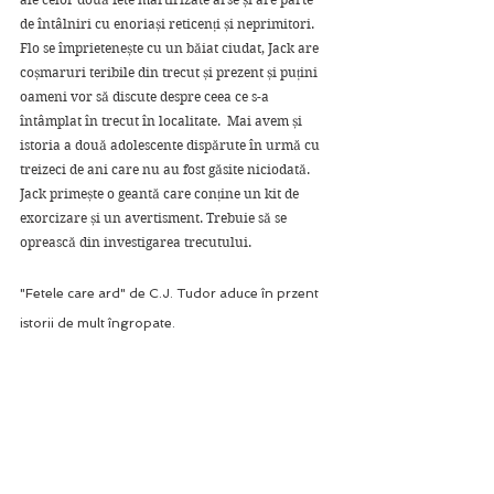
de întâlniri cu enoriași reticenți și neprimitori. 
Flo se împrietenește cu un băiat ciudat, Jack are 
coșmaruri teribile din trecut și prezent și puțini 
oameni vor să discute despre ceea ce s-a 
întâmplat în trecut în localitate.  Mai avem și 
istoria a două adolescente dispărute în urmă cu 
treizeci de ani care nu au fost găsite niciodată. 
Jack primește o geantă care conține un kit de 
exorcizare și un avertisment. Trebuie să se 
oprească din investigarea trecutului.
"Fetele care ard" de C.J. Tudor aduce în przent 
istorii de mult îngropate.