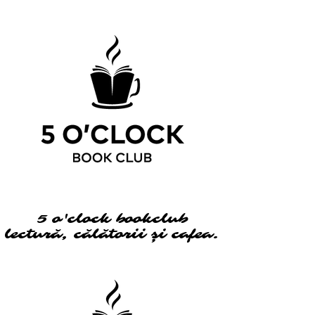
5 o'clock bookclub
5 o'clock bookclub
lectură, călătorii și cafea.
lectură, călătorii și cafea.