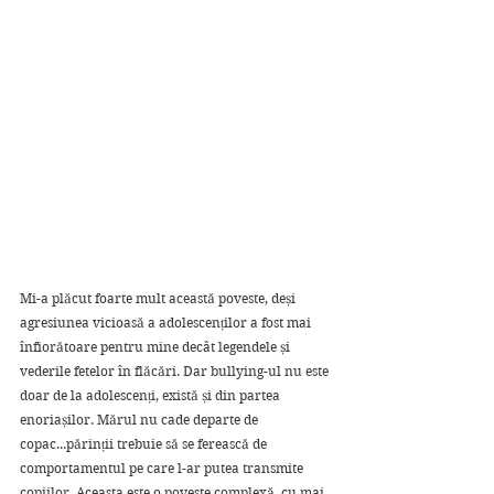
Mi-a plăcut foarte mult această poveste, deși 
agresiunea vicioasă a adolescenților a fost mai 
înfiorătoare pentru mine decât legendele și 
vederile fetelor în flăcări. Dar bullying-ul nu este 
doar de la adolescenți, există și din partea 
enoriașilor. Mărul nu cade departe de 
copac...părinții trebuie să se ferească de 
comportamentul pe care l-ar putea transmite 
copiilor. Aceasta este o poveste complexă, cu mai 