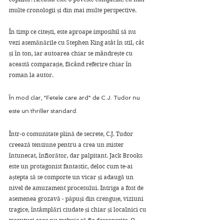
multe cronologii și din mai multe perspective. 
În timp ce citești, este aproape imposibil să nu 
vezi asemănările cu Stephen King atât în ​​stil, cât 
și în ton, iar autoarea chiar se mândrește cu 
această comparație, făcând referire chiar în 
roman la autor.
În mod clar, "Fetele care ard" de C.J. Tudor nu 
este un thriller standard. 
Într-o comunitate plină de secrete, C.J. Tudor 
creează tensiune pentru a crea un mister 
întunecat, înfiorător, dar palpitant. Jack Brooks 
este un protagonist fantastic, deloc cum te-ai 
aștepta să se comporte un vicar și adaugă un 
nivel de amuzament procesului. Intriga a fost de 
asemenea grozavă - păpuși din crenguțe, viziuni 
tragice, întâmplări ciudate și chiar și localnici cu 