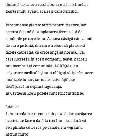
distanță de câteva secole, zona nu s-a schimbat 
foarte mult, având aceleași caracteristici.
Prostituatele plătesc tarife pentru ferestre, iar 
acestea depind de amplasarea ferestrei și de 
condițiile pe care le au. Acestea câștigă câteva mii 
de euro pe lună, din care trebuie să platească 
taxele către stat, ca orice angajat normal. Cei 
care lucrează în acest domeniu, femei, bărbați 
sau membrii ai comunității LGBTQA+, au 
asigurare medicală și sunt obligați să își efectueze 
analizele lunar, iar toate activitățiile se 
desfășoară în deplină siguranță.
In Cartierul Roșu pozele sunt strict interzise.
Stiați că...
1. Amsterdam este construit pe apă, iar curățarea 
acesteia se face o dată la trei luni deci dacă vă 
veți plimba cu barca pe canale, nu veți simți 
niciun miros