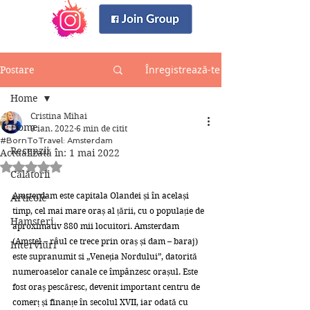
Înregistrează-te
Postare
Home
Cristina Mihai
Home
9 ian. 2022
6 min de citit
#BornToTravel: Amsterdam
Recenzii
Actualizată în:
1 mai 2022
Evaluat(ă) cu NaN din 5 stele.
Călătorii
Amsterdam este capitala Olandei și în același 
Articole
timp, cel mai mare oraș al țării, cu o populație de 
Hamsteri
aproximativ 880 mii locuitori. Amsterdam 
(Amstel – râul ce trece prin oraș și dam – baraj) 
Interviuri
este supranumit si „Veneția Nordului”, datorită 
numeroaselor canale ce împânzesc orașul. Este 
fost oraș pescăresc, devenit important centru de 
comerț și finanțe în secolul XVII, iar odată cu 