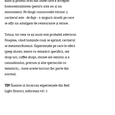
fiind și primul oraș din lume care a acceptat 
homosexualitatea (pentru asta au și un 
monument). Pe lângă cunoscutele vitrine :), 
cartierul este - de fapt - o singură stradă pe care 
se află un amalgam de restaurante și terase. 
Totuși, tot ceea ce ați auzit este probabil adevărat. 
Noaptea, când luminile roșii se aprind, cartierul 
se metamorfozează. Experiențele pe care le oferă 
(peep shows, teatre cu tematică specifică, sex 
shop-uri, coffee shops, muzee ale sexului și a 
cannabisului, precum și alte spectacole cu 
tematică)... toate aceste lucruri fac parte din 
normal. 
TIP!
 Înainte să încercați experiențele din Red 
Light District, informați-vă! :)