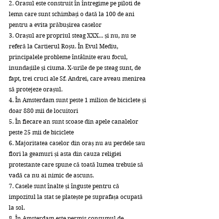
2. Orasul este construit în întregime pe piloti de 
lemn care sunt schimbați o dată la 100 de ani 
pentru a evita prăbușirea caselor
3. Orașul are propriul steag XXX... și nu, nu se 
referă la Cartierul Roșu. În Evul Mediu, 
principalele probleme întâlnite erau focul, 
inundațiile și ciuma. X-urile de pe steag sunt, de 
fapt, trei cruci ale Sf. Andrei, care aveau menirea 
să protejeze orașul.
4. În Amsterdam sunt peste 1 milion de biciclete și 
doar 880 mii de locuitori
5. În fiecare an sunt scoase din apele canalelor 
peste 25 mii de biciclete
6. Majoritatea caselor din oraș nu au perdele sau 
flori la geamuri și asta din cauza religiei 
protestante care spune că toată lumea trebuie să 
vadă ca nu ai nimic de ascuns.
7. Casele sunt înalte și înguste pentru că 
impozitul la stat se platește pe suprafața ocupată 
la sol.
8. În Amsterdam este permis consumul de 