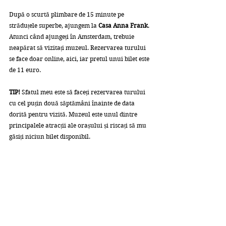
După o scurtă plimbare de 15 minute pe 
străduțele superbe, ajungem la 
Casa Anna Frank
. 
Atunci când ajungeți în Amsterdam, trebuie 
neapărat să vizitați muzeul. Rezervarea turului 
se face doar online, aici, iar pretul unui bilet este 
de 11 euro.
TIP!
 Sfatul meu este să faceți rezervarea turului 
cu cel puțin două săptămâni înainte de data 
dorită pentru vizită. Muzeul este unul dintre 
principalele atracții ale orașului și riscați să mu 
găsiți niciun bilet disponibil. 