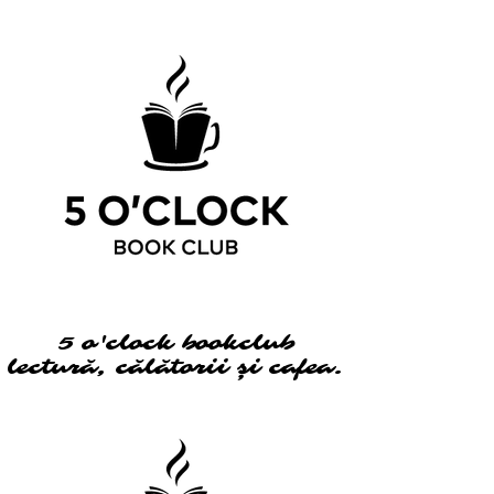
5 o'clock bookclub
5 o'clock bookclub
lectură, călătorii și cafea.
lectură, călătorii și cafea.