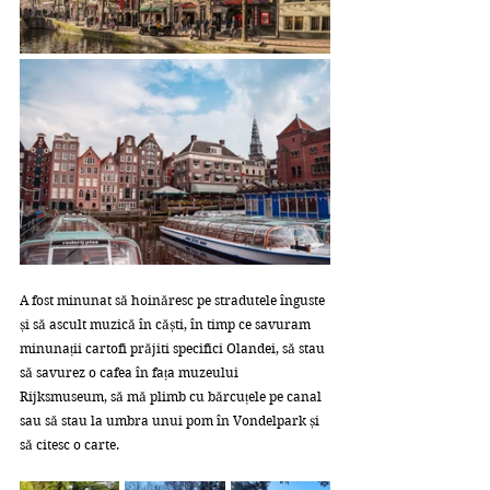
A fost minunat să hoinăresc pe stradutele înguste 
și să ascult muzică în căști, în timp ce savuram 
minunații cartofi prăjiti specifici Olandei, să stau 
să savurez o cafea în fața muzeului 
Rijksmuseum, să mă plimb cu bărcuțele pe canal 
sau să stau la umbra unui pom în Vondelpark și 
să citesc o carte.