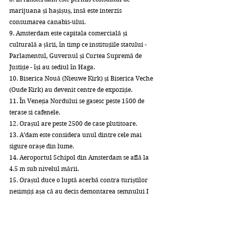
marijuana și hașișuș, insă este interzis 
consumarea canabis-ului.
9. Amsterdam este capitala comercială și 
culturală a țării, în timp ce instituțiile statului - 
Parlamentul, Guvernul și Curtea Supremă de 
Justiție - își au sediul în Haga.
10. Biserica Nouă (Nieuwe Kirk) și Biserica Veche 
(Oude Kirk) au devenit centre de expoziție.
11. În Veneția Nordului se gasesc peste 1500 de 
terase si cafenele.
12. Orașul are peste 2500 de case plutitoare.
13. A’dam este considera unul dintre cele mai 
sigure orașe din lume.
14. Aeroportul Schipol din Amsterdam se află la 
4.5 m sub nivelul mării.
15. Orașul duce o luptă acerbă contra turiștilor 
nesimțiți așa că au decis demontarea semnului I 
AMSTERDAM în semn de proteest pentru 
turismul în masă. De asemenea, primăria a dat o 
lege prin care se interzice construirea de noi 