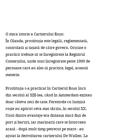
O mica istorie a Cartierului Roșu:
În Olanda, prostituția este legală, reglementată, 
controlată și taxată de către guvern. Oricine o 
practică trebuie să se înregistreze la Registrul 
Comerțului, unde sunt înregistrate peste 1000 de 
persoane care au ales să practice, legal, această 
meserie.
Prostituția s-a practicat în Cartierul Roșu încă 
din secolul al XIII-lea, când în Amsterdam existau 
doar câteva zeci de case. Ferestrele cu lumină 
roșie au apărut ceva mai târziu, în secolul XX. 
Unul dintre avantaje era distanța mică față de 
port și baruri, iar marinarii care se întorceau 
acasă - după mult timp petrecut pe mare - au 
ajutat la dezvoltarea cartierului De Wallen. La 