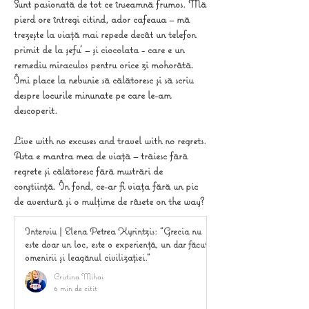
Sunt pasionată de tot ce înseamnă frumos. Mă
pierd ore întregi citind, ador cafeaua – mă
trezește la viață mai repede decât un telefon
primit de la șefu' – și ciocolata - care e un
remediu miraculos pentru orice zi mohorâtă.
Îmi place la nebunie să călătoresc și să scriu
despre locurile minunate pe care le-am
descoperit.
Live with no excuses and travel with no regrets.
Asta e mantra mea de viață – trăiesc fără
regrete și călătoresc fără mustrări de
conștiință. În fond, ce-ar fi viața fără un pic
de aventură și o mulțime de râsete on the way?
Interviu | Elena Petrea Kyrintzis: "Grecia nu
este doar un loc, este o experiență, un dar făcut
omenirii și leagănul civilizației."
Cristina Mihai
6 min de citit