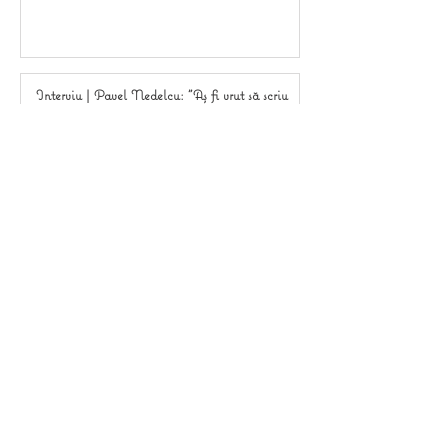
Interviu | Pavel Nedelcu: "Aș fi vrut să scriu
ca Herta Müller (...) ca Saramago și Kafka."
Cristina Mihai
6 min de citit
Interviu | Oana David: "Trăiesc multe alte
vieți prin biblioteca mea."
Cristina Mihai
6 min de citit