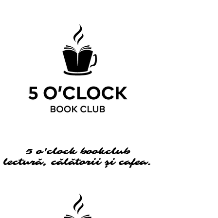
5 o'clock bookclub
5 o'clock bookclub
lectură, călătorii și cafea.
lectură, călătorii și cafea.