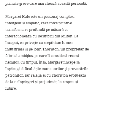
primele greve care marchează această perioadă.
Margaret Hale este un personaj complex, 
inteligent și empatic, care trece printr-o 
transformare profundă pe măsură ce 
interacționează cu locuitorii din Milton. La 
început, ea privește cu scepticism lumea 
industrială și pe John Thornton, un proprietar de 
fabrică ambițios, pe care îl consideră rece și 
nemilos. Cu timpul, însă, Margaret începe să 
înțeleagă dificultățile muncitorilor și provocările 
patronilor, iar relația ei cu Thornton evoluează 
de la neînțelegeri și prejudecăți la respect și 
iubire.