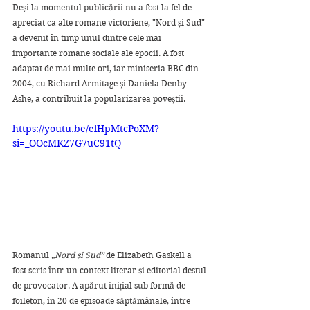
Deși la momentul publicării nu a fost la fel de 
apreciat ca alte romane victoriene, "Nord și Sud" 
a devenit în timp unul dintre cele mai 
importante romane sociale ale epocii. A fost 
adaptat de mai multe ori, iar miniseria BBC din 
2004, cu Richard Armitage și Daniela Denby-
Ashe, a contribuit la popularizarea poveștii. 
https://youtu.be/elHpMtcPoXM?
si=_OOcMKZ7G7uC91tQ
Romanul 
„Nord și Sud”
 de Elizabeth Gaskell a 
fost scris într-un context literar și editorial destul 
de provocator. A apărut inițial sub formă de 
foileton, în 20 de episoade săptămânale, între 