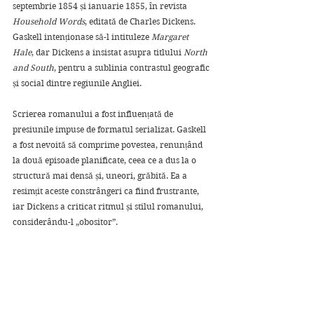
septembrie 1854 și ianuarie 1855, în revista 
Household Words
, editată de Charles Dickens. 
Gaskell intenționase să-l intituleze 
Margaret 
Hale
, dar Dickens a insistat asupra titlului 
North 
and South
, pentru a sublinia contrastul geografic 
și social dintre regiunile Angliei.
Scrierea romanului a fost influențată de 
presiunile impuse de formatul serializat. Gaskell 
a fost nevoită să comprime povestea, renunțând 
la două episoade planificate, ceea ce a dus la o 
structură mai densă și, uneori, grăbită. Ea a 
resimțit aceste constrângeri ca fiind frustrante, 
iar Dickens a criticat ritmul și stilul romanului, 
considerându-l „obositor”.