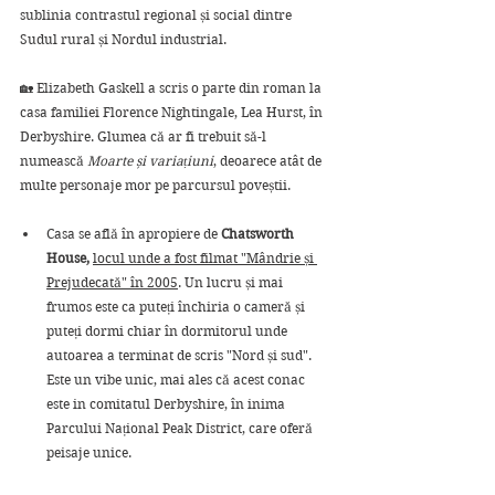
sublinia contrastul regional și social dintre 
Sudul rural și Nordul industrial.
🏡 Elizabeth Gaskell a scris o parte din roman la 
casa familiei Florence Nightingale, Lea Hurst, în 
Derbyshire. Glumea că ar fi trebuit să-l 
numească 
Moarte și variațiuni
, deoarece atât de 
multe personaje mor pe parcursul poveștii.
Casa se află în apropiere de 
Chatsworth 
House, 
locul unde a fost filmat "Mândrie și 
Prejudecată" în 2005
. Un lucru și mai 
frumos este ca puteți închiria o cameră și 
puteți dormi chiar în dormitorul unde 
autoarea a terminat de scris "Nord și sud". 
Este un vibe unic, mai ales că acest conac 
este in comitatul Derbyshire, în inima 
Parcului Național Peak District, care oferă 
peisaje unice. 