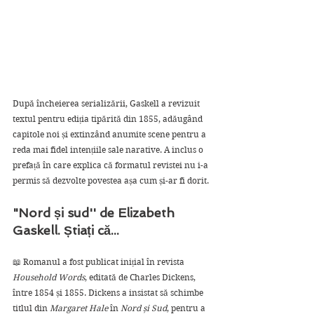
După încheierea serializării, Gaskell a revizuit 
textul pentru ediția tipărită din 1855, adăugând 
capitole noi și extinzând anumite scene pentru a 
reda mai fidel intențiile sale narative. A inclus o 
prefață în care explica că formatul revistei nu i-a 
permis să dezvolte povestea așa cum și-ar fi dorit.
"Nord și sud'' de Elizabeth 
Gaskell. Știați că...
📖 Romanul a fost publicat inițial în revista 
Household Words
, editată de Charles Dickens, 
între 1854 și 1855. Dickens a insistat să schimbe 
titlul din 
Margaret Hale
 în 
Nord și Sud
, pentru a 