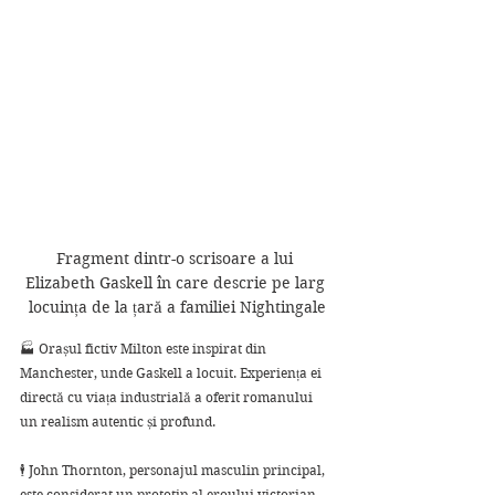
Fragment dintr-o scrisoare a lui 
Elizabeth Gaskell în care descrie pe larg 
locuința de la țară a familiei Nightingale
🏭 Orașul fictiv Milton este inspirat din 
Manchester, unde Gaskell a locuit. Experiența ei 
directă cu viața industrială a oferit romanului 
un realism autentic și profund.
🕴️ John Thornton, personajul masculin principal, 
este considerat un prototip al eroului victorian 