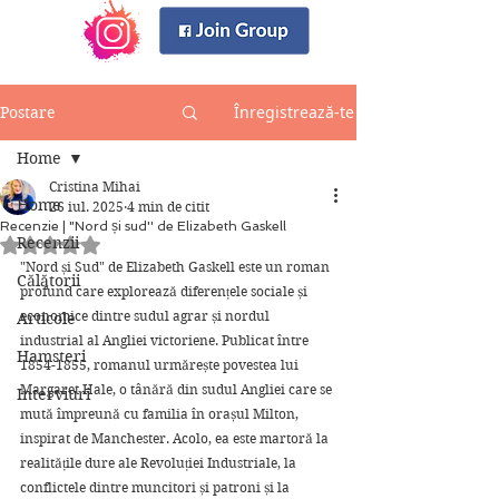
Înregistrează-te
Postare
Home
Cristina Mihai
Home
26 iul. 2025
4 min de citit
Recenzie | "Nord și sud'' de Elizabeth Gaskell
Recenzii
Evaluat(ă) cu NaN din 5 stele.
"Nord și Sud" de Elizabeth Gaskell este un roman 
Călătorii
profund care explorează diferențele sociale și 
economice dintre sudul agrar și nordul 
Articole
industrial al Angliei victoriene. Publicat între 
Hamsteri
1854-1855, romanul urmărește povestea lui 
Margaret Hale, o tânără din sudul Angliei care se 
Interviuri
mută împreună cu familia în orașul Milton, 
inspirat de Manchester. Acolo, ea este martoră la 
realitățile dure ale Revoluției Industriale, la 
conflictele dintre muncitori și patroni și la 