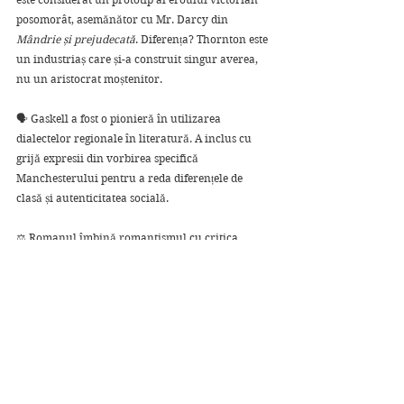
posomorât, asemănător cu Mr. Darcy din 
Mândrie și prejudecată
. Diferența? Thornton este 
un industriaș care și-a construit singur averea, 
nu un aristocrat moștenitor.
🗣️ Gaskell a fost o pionieră în utilizarea 
dialectelor regionale în literatură. A inclus cu 
grijă expresii din vorbirea specifică 
Manchesterului pentru a reda diferențele de 
clasă și autenticitatea socială.
⚖️ Romanul îmbină romantismul cu critica 
socială, abordând teme precum drepturile 
muncitorilor, rolurile de gen și conflictul de 
clasă. Este considerat unul dintre primele 
„romane de problemă socială” din literatura 
britanică.
💼 Margaret Hale moștenește fabrica lui 
Thornton la finalul romanului, inversând 