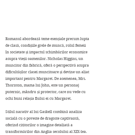
Romanul abordează teme esențiale precum lupta 
de clasă, condițiile grele de muncă, rolul femeii 
în societate și impactul schimbărilor economice 
asupra vieții oamenilor. Nicholas Higgins, un 
muncitor din fabrică, oferă o perspectivă asupra 
dificultăților clasei muncitoare și devine un aliat 
important pentru Margaret. De asemenea, Mrs. 
Thornton, mama lui John, este un personaj 
puternic, mândru și protector, care nu vede cu 
ochi buni relația fiului ei cu Margaret.
Stilul narativ al lui Gaskell combină analiza 
socială cu o poveste de dragoste captivantă, 
oferind cititorilor o imagine detaliată a 
transformărilor din Anglia secolului al XIX-lea. 