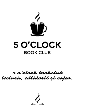
5 o'clock bookclub
5 o'clock bookclub
lectură, călătorii și cafea.
lectură, călătorii și cafea.