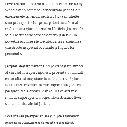
Povestea din "Librăria uitată din Paris" de Daisy 
Wood este în principal concentrată pe viețile și 
experiențele femeilor, pentru că Eva și Juliette 
sunt protagonistelor principale și au cele mai 
multe interacțiuni directe cu librăria și secretele 
sale. Ele sunt cele care descoperă și dezvăluie 
poveștile ascunse ale trecutului, iar narațiunea 
urmărește în special evoluțiile și luptele lor 
personale.
Jacques, deși un personaj important și un simbol 
al curajului și speranței, este prezentat mai mult 
ca un aliat și susținător în cadrul activităților 
Rezistenței. Povestea sa este importantă și oferă o 
perspectivă valoroasă, dar rolul său este mai 
mult de suport pentru acțiunile și deciziile Evei 
și, mai târziu, ale lui Juliette.
Focalizarea pe experiențele și luptele femeilor 
adaugă profunzime și diversitate narativă, 