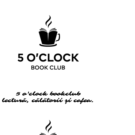
5 o'clock bookclub
5 o'clock bookclub
lectură, călătorii și cafea.
lectură, călătorii și cafea.