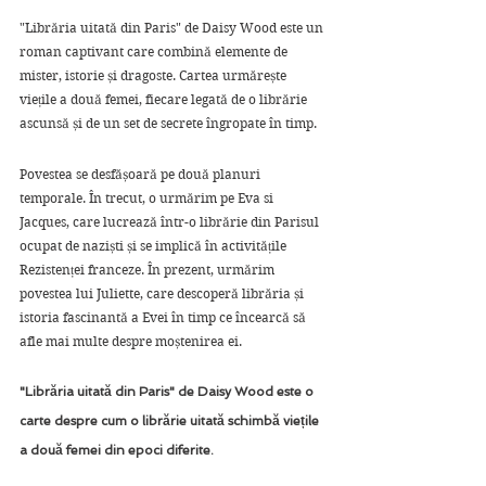
"Librăria uitată din Paris" de Daisy Wood este un 
roman captivant care combină elemente de 
mister, istorie și dragoste. Cartea urmărește 
viețile a două femei, fiecare legată de o librărie 
ascunsă și de un set de secrete îngropate în timp.
Povestea se desfășoară pe două planuri 
temporale. În trecut, o urmărim pe Eva si 
Jacques, care lucrează într-o librărie din Parisul 
ocupat de naziști și se implică în activitățile 
Rezistenței franceze. În prezent, urmărim 
povestea lui Juliette, care descoperă librăria și 
istoria fascinantă a Evei în timp ce încearcă să 
afle mai multe despre moștenirea ei.
"Librăria uitată din Paris" de Daisy Wood este o 
carte despre cum o librărie uitată schimbă viețile 
a două femei din epoci diferite.