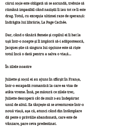
cărui soție este obligată să se ascundă, trebuie să 
rămână impasibil când naziștii îi iau tot ce îi este 
drag. Totul, cu excepția ultimei raze de speranță: 
îndrăgita lui librărie, La Page Cachée.
Dar, când o tânără femeie și copilul ei îi bat la 
ușă într-o noapte și îl imploră să-i adăpostească, 
Jacques știe că singura lui opțiune este să riște 
totul încă o dată pentru a salva o viață...
În zilele noastre
Juliette și soțul ei au ajuns în sfârșit în Franța, 
într-o escapadă romantică la care ea visa de 
atâta vreme. Însă, pe măsură ce zilele trec, 
Juliette descoperă cât de mult s-au îndepărtat 
unul de altul. Ea tânjește să se aventureze într-o 
nouă viață, așa că, atunci când din întâmplare 
dă peste o prăvălie abandonată, care este de 
vânzare, pare ceva predestinat.