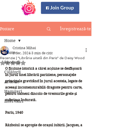
Înregistrează-te
Postare
Home
Cristina Mihai
Home
8 dec. 2024
3 min de citit
Recenzie | "Librăria uitată din Paris" de Daisy Wood
Recenzii
Evaluat(ă) cu NaN din 5 stele.
O ficțiune istorică a cărei acțiune se desfășoară 
Călătorii
în jurul unei librării pariziene, personajele 
principale gravitând în jurul acesteia, legate de 
Articole
aceeași incomensurabilă dragoste pentru carte, 
Hamsteri
pentru oameni dincolo de vremurile grele și 
suferința îndurată.
Interviuri
Paris, 1940
Războiul se apropie de orașul iubirii. Jacques, a 