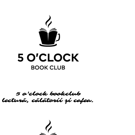
5 o'clock bookclub
5 o'clock bookclub
lectură, călătorii și cafea.
lectură, călătorii și cafea.