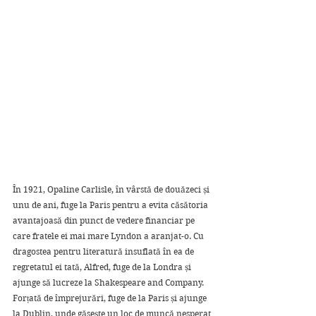
În 1921, Opaline Carlisle, în vârstă de douăzeci și 
unu de ani, fuge la Paris pentru a evita căsătoria 
avantajoasă din punct de vedere financiar pe 
care fratele ei mai mare Lyndon a aranjat-o. Cu 
dragostea pentru literatură insuflată în ea de 
regretatul ei tată, Alfred, fuge de la Londra și 
ajunge să lucreze la Shakespeare and Company. 
Forțată de împrejurări, fuge de la Paris și ajunge 
la Dublin, unde găsește un loc de muncă nesperat 