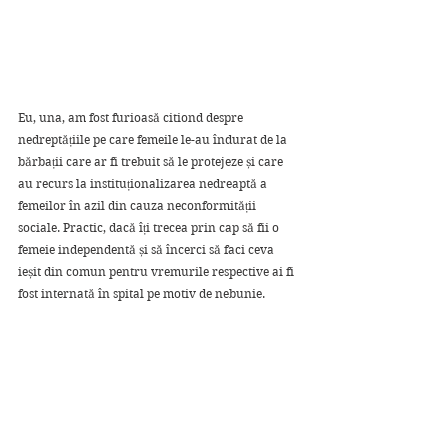
Eu, una, am fost furioasă citiond despre 
nedreptățiile pe care femeile le-au îndurat de la 
bărbații care ar fi trebuit să le protejeze și care 
au recurs la instituționalizarea nedreaptă a 
femeilor în azil din cauza neconformității 
sociale. Practic, dacă îți trecea prin cap să fii o 
femeie independentă și să încerci să faci ceva 
ieșit din comun pentru vremurile respective ai fi 
fost internată în spital pe motiv de nebunie. 