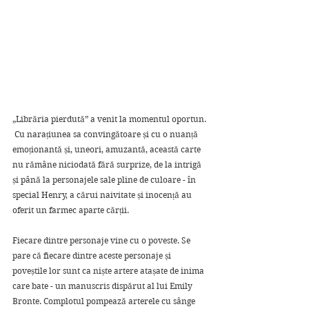
„Librăria pierdută” a venit la momentul oportun. 
 Cu narațiunea sa convingătoare și cu o nuanță 
emoționantă și, uneori, amuzantă, această carte 
nu rămâne niciodată fără surprize, de la intrigă 
și până la personajele sale pline de culoare - în 
special Henry, a cărui naivitate și inocență au 
oferit un farmec aparte cărții.
Fiecare dintre personaje vine cu o poveste. Se 
pare că fiecare dintre aceste personaje și 
poveștile lor sunt ca niște artere atașate de inima 
care bate - un manuscris dispărut al lui Emily 
Bronte. Complotul pompează arterele cu sânge 