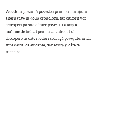
Woods își prezintă povestea prin trei narațiuni 
alternative în două cronologii, iar cititorii vor 
descoperi paralele între povești. Ea lasă o 
mulțime de indicii pentru ca cititorul să 
descopere în câte moduri se leagă poveștile: unele 
sunt destul de evidente, dar există și câteva 
surprize. 
Cu multe referiri la opere din literatura 
internațională, acest roman va fi cu siguranță 
apreciat de bibliofili. Are elemente ale unei 
povești de dragoste, ficțiune istorică, o notă de 
mister și ceva realism magic. Cronologia istorică 
a fost foarte interesant de citit, dar a fost și 
tulburătoare.
Această carte este magie pură!
Nota mea: 5 ⭐⭐⭐⭐⭐