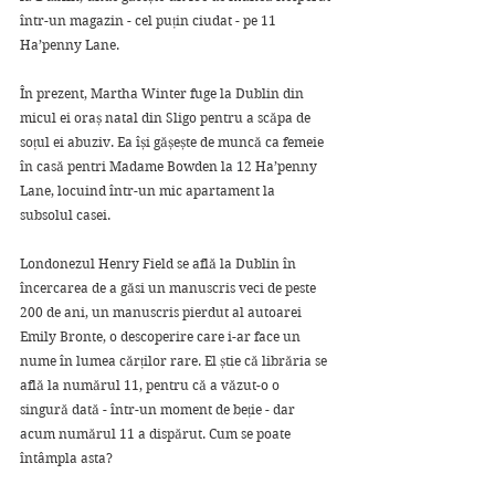
într-un magazin - cel puțin ciudat - pe 11 
Ha’penny Lane. 
În prezent, Martha Winter fuge la Dublin din 
micul ei oraș natal din Sligo pentru a scăpa de 
soțul ei abuziv. Ea își gășește de muncă ca femeie 
în casă pentri Madame Bowden la 12 Ha’penny 
Lane, locuind într-un mic apartament la 
subsolul casei.
Londonezul Henry Field se află la Dublin în 
încercarea de a găsi un manuscris veci de peste 
200 de ani, un manuscris pierdut al autoarei 
Emily Bronte, o descoperire care i-ar face un 
nume în lumea cărților rare. El știe că librăria se 
află la numărul 11, pentru că a văzut-o o 
singură dată - într-un moment de beție - dar 
acum numărul 11 a dispărut. Cum se poate 
întâmpla asta?