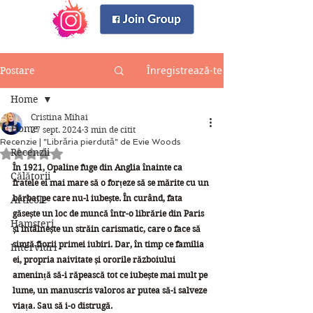
Înregistrează-te
Postare
Home
Cristina Mihai
Home
27 sept. 2024
3 min de citit
Recenzie | ”Librăria pierdută” de Evie Woods
Recenzii
Evaluat(ă) cu NaN din 5 stele.
În 1921, Opaline fuge din Anglia înainte ca 
Călătorii
fratele ei mai mare să o forțeze să se mărite cu un 
bărbat pe care nu-l iubește. În curând, fata 
Articole
găsește un loc de muncă într-o librărie din Paris 
Hamsteri
și întâlnește un străin carismatic, care o face să 
simtă fiorii primei iubiri. Dar, în timp ce familia 
Interviuri
ei, propria naivitate și ororile războiului 
amenință să-i răpească tot ce iubește mai mult pe 
lume, un manuscris valoros ar putea să-i salveze 
viața. Sau să i-o distrugă.