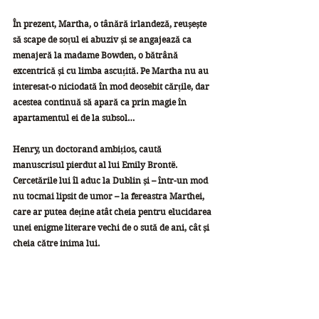
În prezent, Martha, o tânără irlandeză, reușește 
să scape de soțul ei abuziv și se angajează ca 
menajeră la madame Bowden, o bătrână 
excentrică și cu limba ascuțită. Pe Martha nu au 
interesat-o niciodată în mod deosebit cărțile, dar 
acestea continuă să apară ca prin magie în 
apartamentul ei de la subsol…
Henry, un doctorand ambițios, caută 
manuscrisul pierdut al lui Emily Brontë. 
Cercetările lui îl aduc la Dublin și – într-un mod 
nu tocmai lipsit de umor – la fereastra Marthei, 
care ar putea deține atât cheia pentru elucidarea 
unei enigme literare vechi de o sută de ani, cât și 
cheia către inima lui.