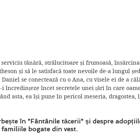
serviciu tânără, strălucitoare și frumoasă, însărcina
heson și să le satisfacă toate nevoile de-a lungul șede
 Daniel se conectează cu o Ana, cu visele ei de a călă
-i încredințeze încet secretele unei țări în care oame
când asta, ea își pune în pericol meseria, dragostea, li
ește în "Fântânile tăcerii" și despre adopțiil
 familiile bogate din vest.