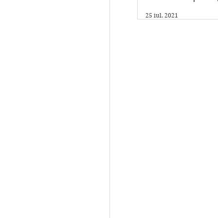
am un program fi
25 iul. 2021
care scriu."