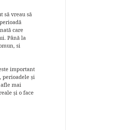
t să vreau să 
 perioadă 
nată care 
ui. Până la 
omun, si 
 este important 
, perioadele și 
 afle mai 
eale și o face 