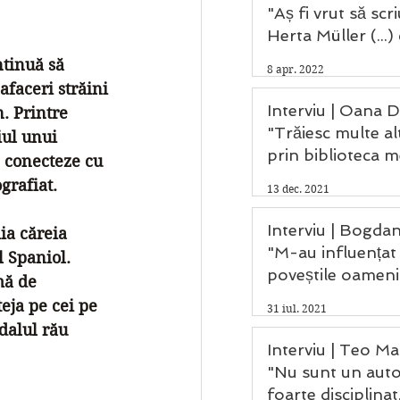
"Aș fi vrut să scr
Herta Müller (...)
Saramago și Kafk
tinuă să 
8 apr. 2022
afaceri străini 
Interviu | Oana D
. Printre 
"Trăiesc multe alt
iul unui 
prin biblioteca m
e conecteze cu 
grafiat.
13 dec. 2021
Interviu | Bogdan
ia căreia 
"M-au influențat
l Spaniol. 
poveștile oameni
mă de 
care au trecut pri
eja pe cei pe 
31 iul. 2021
mea."
ndalul rău 
Interviu | Teo Mat
"Nu sunt un aut
foarte disciplinat