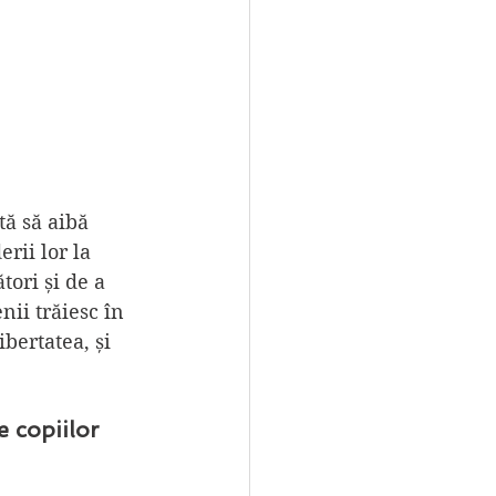
tă să aibă 
rii lor la 
tori și de a 
nii trăiesc în 
bertatea, și 
e copiilor 