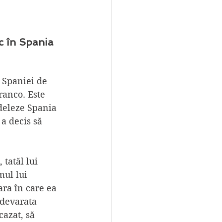
c în Spania 
 Spaniei de 
ranco. Este 
deleze Spania 
a decis să 
tatăl lui 
mul lui 
ara în care ea 
adevarata 
azat, să 