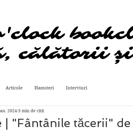
o'clock bookc
o'clock bookc
, călătorii și
, călătorii și
Articole
Hamsteri
Interviuri
ian. 2024
3 min de citit
 | "Fântânile tăcerii" d