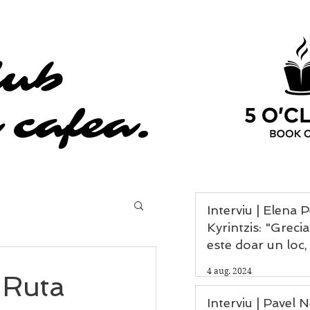
lub
lub
 cafea.
 cafea.
Interviu | Elena 
Kyrintzis: "Grecia nu
este doar un loc,
experiență, un da
4 aug. 2024
e Ruta
omenirii și leagă
civilizației."
Interviu | Pavel 