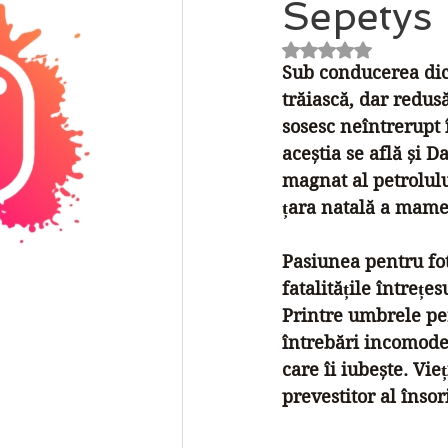
Sepetys
Evaluat(ă) cu NaN 
Sub conducerea dic
trăiască, dar redusă
sosesc neîntrerupt 
aceștia se află și 
magnat al petrolulu
țara natală a mamei
Pasiunea pentru fot
fatalitățile întrețe
Printre umbrele per
întrebări incomode ș
care îi iubește. Vie
prevestitor al însor