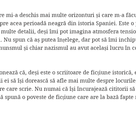
e mi-a deschis mai multe orizonturi și care m-a făcu
pre acea perioadă neagră din istoria Spaniei. Este o
 multe detalii, deși îmi pot imagina atmosfera tensio
. Nu spun că aș putea înțelege, dar pot să îmi inchip
unsmul și chiar nazismul au avut același lucru în c
nează că, deși este o scriitoare de ficțiune istorică,
ii ei să își dorească să afle mai multe despre locurile
 care scrie. Nu numai că își încurajează cititorii să
să spună o poveste de ficțiune care are la bază fapte r