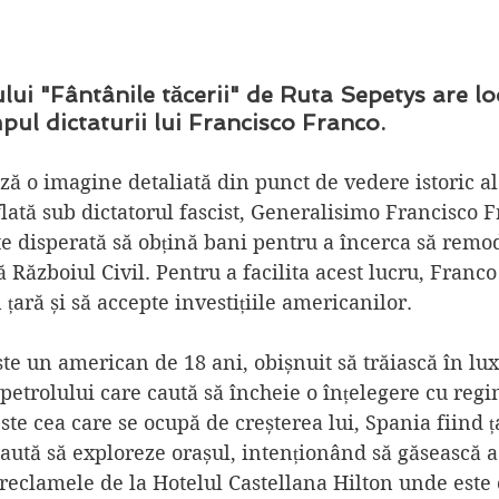
ui "Fântânile tăcerii" de Ruta Sepetys are lo
mpul dictaturii lui Francisco Franco. 
ză o imagine detaliată din punct de vedere istoric al
flată sub dictatorul fascist, Generalisimo Francisco F
te disperată să obțină bani pentru a încerca să remo
 Războiul Civil. Pentru a facilita acest lucru, Franco 
 țară și să accepte investițiile americanilor. 
e un american de 18 ani, obișnuit să trăiască în lux, 
petrolului care caută să încheie o înțelegere cu regi
te cea care se ocupă de creșterea lui, Spania fiind ț
caută să exploreze orașul, intenționând să găsească 
reclamele de la Hotelul Castellana Hilton unde este c