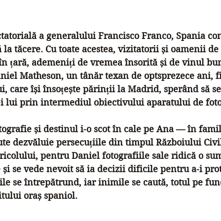
din 5 stele.
tatorială a generalului Francisco Franco, Spania con
 la tăcere. Cu toate acestea, vizitatorii și oamenii de 
în țară, ademeniți de vremea însorită și de vinul bun
Daniel Matheson, un tânăr texan de optsprezece ani, f
i, care își însoțește părinții la Madrid, sperând să s
 lui prin intermediul obiectivului aparatului de foto
ografie și destinul i-o scot în cale pe Ana — în famil
sute dezvăluie persecuțiile din timpul Războiului Civi
icolului, pentru Daniel fotografiile sale ridică o su
i se vede nevoit să ia decizii dificile pentru a-i prot
țile se întrepătrund, iar inimile se caută, totul pe fu
itului oraș spaniol.