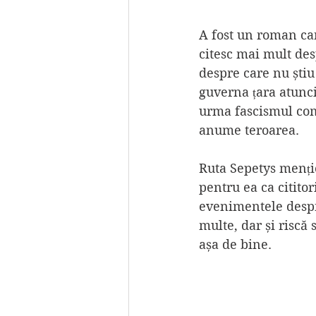
A fost un roman car
citesc mai mult des
despre care nu știu
guverna țara atunci
urma fascismul com
anume teroarea.
Ruta Sepetys mențio
pentru ea ca cititor
evenimentele despre
multe, dar și riscă 
așa de bine.