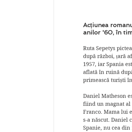
Acțiunea romanul
anilor '60, în ti
Ruta Sepetys pictea
după război, țară a
1957, iar Spania es
aflată în ruină după
primească turiști în
Daniel Matheson est
fiind un magnat al 
Franco. Mama lui es
s-a născut. Daniel 
Spanie, nu cea din 