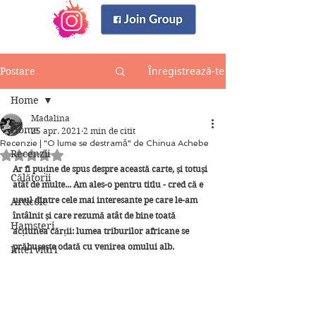
Înregistrează-te
Postare
Home
Madalina
Home
25 apr. 2021
2 min de citit
Recenzie | "O lume se destramă" de Chinua Achebe
Recenzii
Evaluat(ă) cu NaN din 5 stele.
Ar fi puține de spus despre această carte, și totuși 
Călătorii
atât de multe... Am ales-o pentru titlu - cred că e 
unul dintre cele mai interesante pe care le-am 
Articole
întâlnit și care rezumă atât de bine toată 
Hamsteri
acțiunea cărții: lumea triburilor africane se 
prăbușește odată cu venirea omului alb.
Interviuri