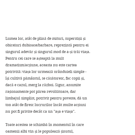
Lumea lor, atât de plină de mituri, superstiții și 
obiceiuri dubioase/barbare, reprezintă pentru ei 
singurul adevăr și singurul mod de a-și trăi viața. 
Pentru cei care se așteaptă la mult 
dramatism/acțiune, aceasta nu este cartea 
potrivită: viața lor urmează orânduieli simple - 
își cultivă pământul, se căsătoresc, fac copii și, 
dacă e cazul, merg la război. Sigur, anumite 
raționamente pot părea revoltătoare, dar 
limbajul simplist, potrivit pentru poveste, dă un 
ton atât de firesc lucrurilor încât multe acțiuni 
nu pot fi privite decât ca un "așa e viața". 
Toate acestea se schimbă în momentul în care 
oamenii albi vin și le populează ținutul, 