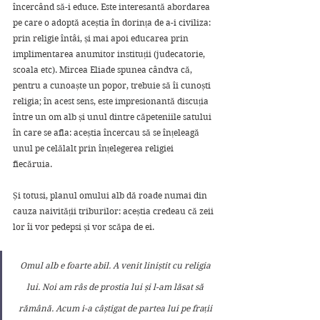
încercând să-i educe. Este interesantă abordarea 
pe care o adoptă aceștia în dorința de a-i civiliza: 
prin religie întâi, și mai apoi educarea prin 
implimentarea anumitor instituții (judecatorie, 
scoala etc). Mircea Eliade spunea cândva că, 
pentru a cunoaște un popor, trebuie să îi cunoști 
religia; în acest sens, este impresionantă discuția 
între un om alb și unul dintre căpeteniile satului 
în care se afla: aceștia încercau să se înțeleagă 
unul pe celălalt prin înțelegerea religiei 
fiecăruia. 
Și totusi, planul omului alb dă roade numai din 
cauza naivității triburilor: aceștia credeau că zeii 
lor îi vor pedepsi și vor scăpa de ei.
Omul alb e foarte abil. A venit liniștit cu religia 
lui. Noi am râs de prostia lui și l-am lăsat să 
rămână. Acum i-a câștigat de partea lui pe frații 