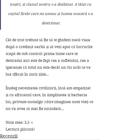
noștri, și clanul nostru s-a dezbinat. A tăiat cu 
cuțitul firele care ne uneau și lumea noastră s-a 
destrămat.
Cât de trist trebuie să fie să te ghidezi toată viața 
după o credință oarbă și să vezi apoi că lucrurile 
scapă de sub control: prima lume care se 
destramă aici este de fapt cea a sufletului, cea a 
speranței că totul nu este decât un vis urât ce va 
lua sfârșit în zorii zilei... 
Înțeleg necesitatea civilizării, însă am empatizat 
și cu africanul care, în simplitatea si barbaria 
lui, privește nostalgic către imaginea unei vieți ce 
nu va avea să mai fie niciodată...
Nota mea: 3,5 ⭐
Lectură plăcută!
Recenzii