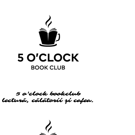
5 o'clock bookclub
5 o'clock bookclub
lectură, călătorii și cafea.
lectură, călătorii și cafea.